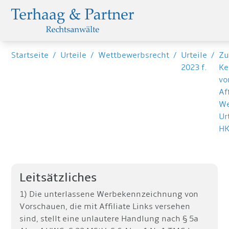
Startseite
/
Urteile
/
Wettbewerbsrecht
/
Urteile
/
Zu
2023 f.
Ke
vo
Af
We
Ur
HK
Leitsätzliches
1) Die unterlassene Werbekennzeichnung von
Vorschauen, die mit Affiliate Links versehen
sind, stellt eine unlautere Handlung nach § 5a