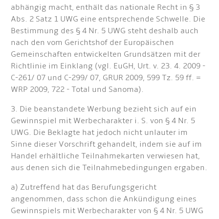
abhängig macht, enthält das nationale Recht in § 3
Abs. 2 Satz 1 UWG eine entsprechende Schwelle. Die
Bestimmung des § 4 Nr. 5 UWG steht deshalb auch
nach den vom Gerichtshof der Europäischen
Gemeinschaften entwickelten Grundsätzen mit der
Richtlinie im Einklang (vgl. EuGH, Urt. v. 23. 4. 2009 -
C-261/ 07 und C-299/ 07, GRUR 2009, 599 Tz. 59 ff. =
WRP 2009, 722 - Total und Sanoma).
3. Die beanstandete Werbung bezieht sich auf ein
Gewinnspiel mit Werbecharakter i. S. von § 4 Nr. 5
UWG. Die Beklagte hat jedoch nicht unlauter im
Sinne dieser Vorschrift gehandelt, indem sie auf im
Handel erhältliche Teilnahmekarten verwiesen hat,
aus denen sich die Teilnahmebedingungen ergaben.
a) Zutreffend hat das Berufungsgericht
angenommen, dass schon die Ankündigung eines
Gewinnspiels mit Werbecharakter von § 4 Nr. 5 UWG