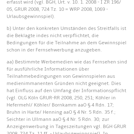
erfasst wird (vgl. BGH, Urt. v. 10. 1. 2008 - I ZR 196/
05, GRUR 2008, 724 Tz. 10 = WRP 2008, 1069 -
Urlaubsgewinnspiel).
b) Unter den konkreten Umständen des Streitfalls ist
die Beklagte indes nicht verpflichtet, die
Bedingungen für die Teilnahme an dem Gewinnspiel
schon in der Fernsehwerbung anzugeben.
aa) Bestimmte Werbemedien wie das Fernsehen sind
für ausführliche Informationen über
Teilnahmebedingungen von Gewinnspielen aus
medienimmanenten Gründen nicht geeignet. Dies
hat Einfluss auf den Umfang der Informationspflicht
(vgl. OLG Köln GRUR-RR 2008, 250, 251; Köhler in
Hefermehl/ Köhler/ Bornkamm aaO § 4 Rdn. 17;
Bruhn in Harte/ Henning aaO § 4 Nr. 5 Rdn. 35 f.;
Seichter in Ullmann aaO § 4 Nr. 5 Rdn. 30; zur
Anzeigenwerbung in Tageszeitungen vgl. BGH GRUR
2008, 724 Tz. 11 ff. - Urlaubsgewinnspiel). In