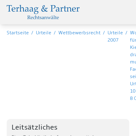
Startseite
/
Urteile
/
Wettbewerbsrecht
/
Urteile
/
Wo
2007
fü
Ki
dr
mu
Fa
se
Ur
10
8 
Leitsätzliches