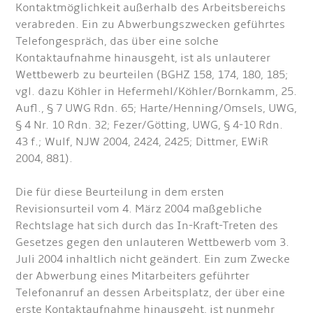
Kontaktmöglichkeit außerhalb des Arbeitsbereichs
verabreden. Ein zu Abwerbungszwecken geführtes
Telefongespräch, das über eine solche
Kontaktaufnahme hinausgeht, ist als unlauterer
Wettbewerb zu beurteilen (BGHZ 158, 174, 180, 185;
vgl. dazu Köhler in Hefermehl/Köhler/Bornkamm, 25.
Aufl., § 7 UWG Rdn. 65; Harte/Henning/Omsels, UWG,
§ 4 Nr. 10 Rdn. 32; Fezer/Götting, UWG, § 4-10 Rdn.
43 f.; Wulf, NJW 2004, 2424, 2425; Dittmer, EWiR
2004, 881).
Die für diese Beurteilung in dem ersten
Revisionsurteil vom 4. März 2004 maßgebliche
Rechtslage hat sich durch das In-Kraft-Treten des
Gesetzes gegen den unlauteren Wettbewerb vom 3.
Juli 2004 inhaltlich nicht geändert. Ein zum Zwecke
der Abwerbung eines Mitarbeiters geführter
Telefonanruf an dessen Arbeitsplatz, der über eine
erste Kontaktaufnahme hinausgeht, ist nunmehr