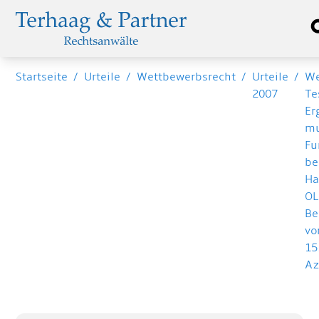
Startseite
/
Urteile
/
Wettbewerbsrecht
/
Urteile
/
We
2007
Te
Er
m
Fu
be
Ha
OL
Be
v
15
Az