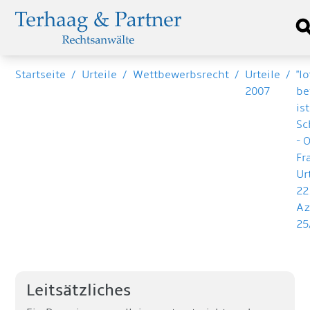
Startseite
/
Urteile
/
Wettbewerbsrecht
/
Urteile
/
"lo
2007
be
is
Sc
- 
Fr
Ur
22
Az
25
Leitsätzliches