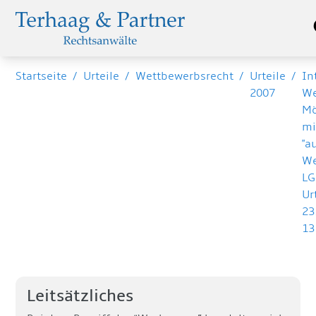
Startseite
/
Urteile
/
Wettbewerbsrecht
/
Urteile
/
In
2007
We
Mö
mi
"
We
LG
Ur
23
13
Leitsätzliches