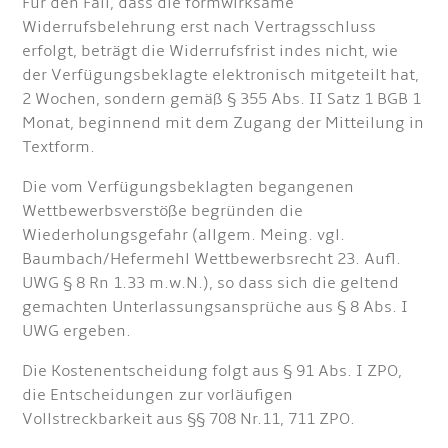
Für den Fall, dass die formwirksame
Widerrufsbelehrung erst nach Vertragsschluss
erfolgt, beträgt die Widerrufsfrist indes nicht, wie
der Verfügungsbeklagte elektronisch mitgeteilt hat,
2 Wochen, sondern gemäß § 355 Abs. II Satz 1 BGB 1
Monat, beginnend mit dem Zugang der Mitteilung in
Textform.
Die vom Verfügungsbeklagten begangenen
Wettbewerbsverstöße begründen die
Wiederholungsgefahr (allgem. Meing. vgl.
Baumbach/Hefermehl Wettbewerbsrecht 23. Aufl.
UWG § 8 Rn 1.33 m.w.N.), so dass sich die geltend
gemachten Unterlassungsansprüche aus § 8 Abs. I
UWG ergeben.
Die Kostenentscheidung folgt aus § 91 Abs. I ZPO,
die Entscheidungen zur vorläufigen
Vollstreckbarkeit aus §§ 708 Nr.11, 711 ZPO.