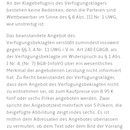
An der Klagebefugnis des Verfügungsklägers
bestehen keine Bedenken, denn die Parteien sind
Wettbewerber im Sinne des § 8 Abs. III Nr. 1 UWG,
wie unstreitig ist.
Das beanstandete Angebot des
Verfügungsbeklagten verstößt zumindest insoweit
gegen §§ 3, 4 Nr. 11 UWG i.V.m. Art 240 EGBGB, als
der Verfügungsbeklagte im Widerspruch zu § 1 Abs.
I Nr. 4, (Nr. 7) BGB-InfoVO über ein wesentliches
Merkmal der angebotenen Leistung nicht informiert
hat. Zu Recht beanstandet der Verfügungskläger,
dass dem Angebot des Verfügungsbeklagten nicht
zu entnehmen sei, ob zum Kaufpreise von 8.95 €
fünf oder sechs Pilker angeboten werden. Zwar
spricht der Angebotstext mehrfach von 5 Pilkern, die
beigefügte Abbildung zeigt indes sechs. Es ist
mithin dem Adressaten des Angebotes überlassen
zu vermuten, ob dem Text oder dem Bild der Vorrang