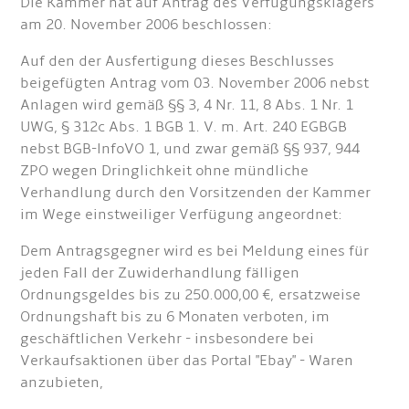
Die Kammer hat auf Antrag des Verfügungsklägers
am 20. November 2006 beschlossen:
Auf den der Ausfertigung dieses Beschlusses
beigefügten Antrag vom 03. November 2006 nebst
Anlagen wird gemäß §§ 3, 4 Nr. 11, 8 Abs. 1 Nr. 1
UWG, § 312c Abs. 1 BGB 1. V. m. Art. 240 EGBGB
nebst BGB-lnfoVO 1, und zwar gemäß §§ 937, 944
ZPO wegen Dringlichkeit ohne mündliche
Verhandlung durch den Vorsitzenden der Kammer
im Wege einstweiliger Verfügung angeordnet:
Dem Antragsgegner wird es bei Meldung eines für
jeden Fall der Zuwiderhandlung fälligen
Ordnungsgeldes bis zu 250.000,00 €‚ ersatzweise
Ordnungshaft bis zu 6 Monaten verboten, im
geschäftlichen Verkehr - insbesondere bei
Verkaufsaktionen über das Portal "Ebay" - Waren
anzubieten,