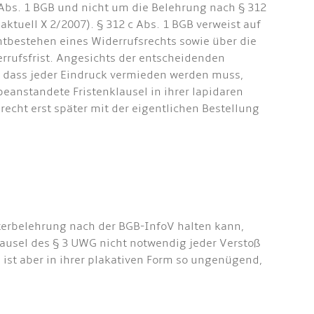
 Abs. 1 BGB und nicht um die Belehrung nach § 312
ktuell X 2/2007). § 312 c Abs. 1 BGB verweist auf
htbestehen eines Widerrufsrechts sowie über die
rufsfrist. Angesichts der entscheidenden
m, dass jeder Eindruck vermieden werden muss,
beanstandete Fristenklausel in ihrer lapidaren
recht erst später mit der eigentlichen Bestellung
sterbelehrung nach der BGB-InfoV halten kann,
klausel des § 3 UWG nicht notwendig jeder Verstoß
ist aber in ihrer plakativen Form so ungenügend,