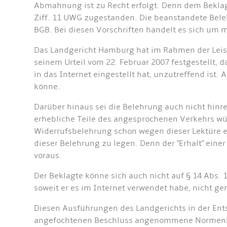
Abmahnung ist zu Recht erfolgt. Denn dem Beklagt
Ziff. 11 UWG zugestanden. Die beanstandete Beleh
BGB. Bei diesen Vorschriften handelt es sich um 
Das Landgericht Hamburg hat im Rahmen der Leist
seinem Urteil vom 22. Februar 2007 festgestellt
in das Internet eingestellt hat, unzutreffend ist.
könne.
Darüber hinaus sei die Belehrung auch nicht hinrei
erhebliche Teile des angesprochenen Verkehrs wü
Widerrufsbelehrung schon wegen dieser Lektüre e
dieser Belehrung zu legen. Denn der "Erhalt" ei
voraus.
Der Beklagte könne sich auch nicht auf § 14 Abs.
soweit er es im Internet verwendet habe, nicht gem
Diesen Ausführungen des Landgerichts in der Ents
angefochtenen Beschluss angenommene Normenkolli