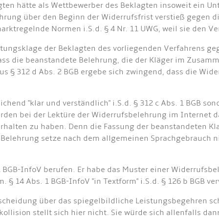
en hätte als Wettbewerber des Beklagten insoweit ein Unte
rung über den Beginn der Widerrufsfrist verstieß gegen di
marktregelnde Normen i.S.d. § 4 Nr. 11 UWG, weil sie den 
ungsklage der Beklagten des vorliegenden Verfahrens geg
, dass die beanstandete Belehrung, die der Kläger im Zus
 Aus § 312 d Abs. 2 BGB ergebe sich zwingend, dass die Wide
chend "klar und verständlich" i.S.d. § 312 c Abs. 1 BGB son
rden bei der Lektüre der Widerrufsbelehrung im Internet 
rhalten zu haben. Denn die Fassung der beanstandeten Klau
ner Belehrung setze nach dem allgemeinen Sprachgebrauch 
 1 BGB-InfoV berufen. Er habe das Muster einer Widerrufsb
. § 14 Abs. 1 BGB-InfoV "in Textform" i.S.d. § 126 b BGB ve
cheidung über das spiegelbildliche Leistungsbegehren sch
sion stellt sich hier nicht. Sie würde sich allenfalls da