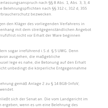
rlassungsanspruch nach §§ 8 Abs. 1, Abs. 3, 3, 4
e Belehrungspflichten nach §§ 312 c, 312 d, 355
Verbraucherschutz bezwecken.
en den Kläger des vorliegenden Verfahrens in
ammenhang mit dem streitgegenständlichen Angebot
rrufsfrist nicht vor Erhalt der Ware beginnen
dern sogar irreführend i.S.d. § 5 UWG. Denn
davon ausgehen, die maßgebliche
sel lege es nahe, die Betonung auf den Erhalt
nicht unbedingt die körperliche Entgegennahme
elehrung gemäß Anlage 2 zu § 14 BGB-InfoV,
rwendet.
ließt sich der Senat an. Die vom Landgericht im
nn ergeben, wenn es um eine Belehrung des