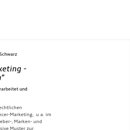
 Schwarz
keting -
h
“
rarbeitet und
echtlichen
ncer-Marketing, u.a. im
eber-, Marken- und
usive Muster zur