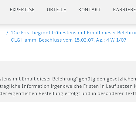
EXPERTISE
URTEILE
KONTAKT
KARRIER
e
/
"Die Frist beginnt frühestens mit Erhalt dieser Belehru
OLG Hamm, Beschluss vom 15.03.07, Az.: 4 W 1/07
estens mit Erhalt dieser Belehrung" genütg den gesetzliche
rtragliche Information irgendwelche Fristen in Lauf setzen
 der eigentlichen Bestellung erfolgt und in besonderer Text