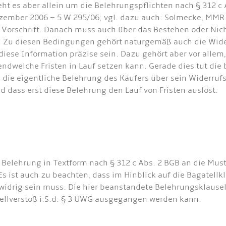
ht es aber allein um die Belehrungspflichten nach § 312 c
zember 2006 – 5 W 295/06; vgl. dazu auch: Solmecke, MMR a
er Vorschrift. Danach muss auch über das Bestehen oder Nic
 Zu diesen Bedingungen gehört naturgemäß auch die Wider
diese Information präzise sein. Dazu gehört aber vor alle
endwelche Fristen in Lauf setzen kann. Gerade dies tut die 
s die eigentliche Belehrung des Käufers über sein Widerrufs
d dass erst diese Belehrung den Lauf von Fristen auslöst.
 Belehrung in Textform nach § 312 c Abs. 2 BGB an die Mu
s ist auch zu beachten, dass im Hinblick auf die Bagatell
drig sein muss. Die hier beanstandete Belehrungsklausel 
tellverstoß i.S.d. § 3 UWG ausgegangen werden kann.