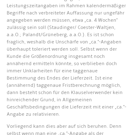
Leistungszeitangaben im Rahmen kalendermäßiger
Begriffe nach verbreiteter Auffassung nur ungefähr
angegeben werden müssen, etwa „ca. 4 Wochen"
zulässig sein soll (Staudinger/ Coester-Waltjen,
a.a.O.; Palandt/Grüneberg, a.a.O.). Es ist schon
fraglich, weshalb die Unschärfe von „ca."-Angaben
überhaupt toleriert werden soll. Selbst wenn der
Kunde die Größenordnung insgesamt noch
annähernd ermitteln könnte, so verblieben doch
immer Unklarheiten für eine taggenaue
Bestimmung des Endes der Lieferzeit. Ist eine
(annähernd) taggenaue Fristberechnung möglich,
dann besteht schon für den Klauselverwender kein
hinreichender Grund, in Allgemeinen
Geschäftsbedingungen die Lieferzeit mit einer „ca."-
Angabe zu relativieren.
Vorliegend kann dies aber auf sich beruhen. Denn
selbst wenn man eine „ca."-Angabe als der