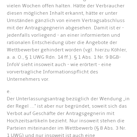
vielen Wochen offen halten. Hätte der Verbraucher
diesen möglichen Inhalt erkannt, hätte er unter
Umständen gänzlich von einem Vertragsabschluss
mit der Antragsgegnerin abgesehen. Damit ist er -
jedenfalls vorliegend - an einer informierten und
rationalen Entscheidung über die Angebote der
Wettbewerber gehindert worden (vgl. hierzu Köhler,
a. a. O., § 1 UWG Rdn. 14 ff.). § 1 Abs. 1 Nr. 9 BGB-
InfoV sieht insoweit auch - wie erörtert - eine
vorvertragliche Informationspflicht des
Unternehmers vor.
e.
Der Unterlassungsantrag bezüglich der Wendung „in
der Regel ..." ist aber nur begründet, soweit sich das
Verbot auf Geschäfte der Antragsgegnerin mit
Hochzeitsartikeln bezieht. Nur insoweit stehen die
Parteien miteinander im Wettbewerb (§ 8 Abs. 3 Nr.
1 UWG) und nur insoweit ist auch eine