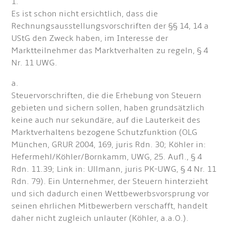
1.
Es ist schon nicht ersichtlich, dass die
Rechnungsausstellungsvorschriften der §§ 14, 14 a
UStG den Zweck haben, im Interesse der
Marktteilnehmer das Marktverhalten zu regeln, § 4
Nr. 11 UWG.
a.
Steuervorschriften, die die Erhebung von Steuern
gebieten und sichern sollen, haben grundsätzlich
keine auch nur sekundäre, auf die Lauterkeit des
Marktverhaltens bezogene Schutzfunktion (OLG
München, GRUR 2004, 169, juris Rdn. 30; Köhler in:
Hefermehl/Köhler/Bornkamm, UWG, 25. Aufl., § 4
Rdn. 11.39; Link in: Ullmann, juris PK-UWG, § 4 Nr. 11
Rdn. 79). Ein Unternehmer, der Steuern hinterzieht
und sich dadurch einen Wettbewerbsvorsprung vor
seinen ehrlichen Mitbewerbern verschafft, handelt
daher nicht zugleich unlauter (Köhler, a.a.O.).