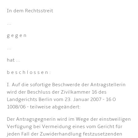
In dem Rechtsstreit
...
g e g e n
...
hat ...
b e s c h l o s s e n :
I. Auf die sofortige Beschwerde der Antragstellerin
wird der Beschluss der Zivilkammer 16 des
Landgerichts Berlin vom 23. Januar 2007 - 16 O
1008/06 - teilweise abgeändert:
Der Antragsgegnerin wird im Wege der einstweiligen
Verfügung bei Vermeidung eines vom Gericht für
jeden Fall der Zuwiderhandlung festzusetzenden