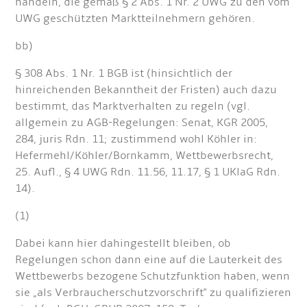
handeln, die gemäß § 2 Abs. 1 Nr. 2 UWG zu den vom
UWG geschützten Marktteilnehmern gehören.
bb)
§ 308 Abs. 1 Nr. 1 BGB ist (hinsichtlich der
hinreichenden Bekanntheit der Fristen) auch dazu
bestimmt, das Marktverhalten zu regeln (vgl.
allgemein zu AGB-Regelungen: Senat, KGR 2005,
284, juris Rdn. 11; zustimmend wohl Köhler in:
Hefermehl/Köhler/Bornkamm, Wettbewerbsrecht,
25. Aufl., § 4 UWG Rdn. 11.56, 11.17, § 1 UKlaG Rdn.
14).
(1)
Dabei kann hier dahingestellt bleiben, ob
Regelungen schon dann eine auf die Lauterkeit des
Wettbewerbs bezogene Schutzfunktion haben, wenn
sie „als Verbraucherschutzvorschrift" zu qualifizieren