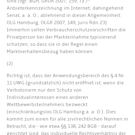
sind (vgl. BGH, GRUR 2007, 159, Tz./-
Anbieterkennzeichnung im Internet; dahingehend
Senat, a. a. O.; ablehnend in dieser Allgemeinheit:
OLG Hamburg, OLGR 2007, 149, juris Rdn.23).
Immerhin sollen Verbraucherschutzvorschriften die
Privatperson bei der Markteilnahme typisierend
schützen, so dass sie in der Regel einen
Marktverhaltensbezug haben können.
(2)
Richtig ist, dass der Anwendungsbereich des § 4 Nr.
11 UWG (grundsätzlich) nicht eröffnet ist, wenn die
Verbotsnorm nur den Schutz von
Individualinteressen eines anderen
Wettbewerbsteilnehmers bezweckt
(einschränkungslos OLG Hamburg a. a. O.). Dies
kommt zum einen für alle zivilrechtlichen Normen in
Betracht, die - wie etwa §§ 138, 242 BGB - darauf
gerichtet sind, das individuelle Rechtsverhältnis der