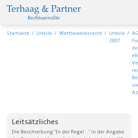
Startseite
/
Urteile
/
Wettbewerbsrecht
/
Urteile
/
AG
2007
Fo
de
eB
Ve
re
Be
vo
Az
Leitsätzliches
Die Beschreibung "In der Regel..." in der Angabe