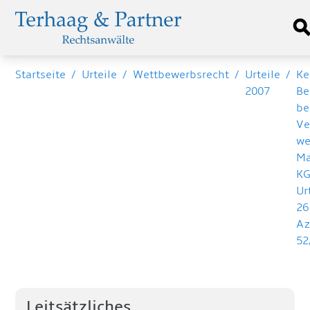
Startseite
/
Urteile
/
Wettbewerbsrecht
/
Urteile
/
Ke
2007
Be
be
Ve
we
Ma
KG
Ur
26
Az
52
Leitsätzliches