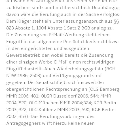
Aufwand den Antragsteller aus seiner Verteilerliste
zu löschen, sind somit nicht ersichtlich.Unabhängig
davon wäre die Berufung auch in der Sache erfolglos.
Dem Kläger steht ein Unterlassungsanspruch aus §§
823 Absatz 1, 1004 Absatz 1 Satz 2 BGB analog zu.
Die Zusendung von E-Mail-Werbung stellt einen
Eingriff in das allgemeine Persönlichkeitsrecht bzw.
in den eingerichteten und ausgeübten
Gewerbebetrieb dar, wobei bereits die Zusendung
einer einzigen Werbe-E-Mail einen rechtswidrigen
Eingriff darstellt. Auch Wiederholungsgefahr (BGH
NJW 1986, 2503) und Verfügungsgrund sind
gegeben. Der Senat schließt sich insoweit der
obergerichtlichen Rechtsprechung an (OLG Bamberg
MMR 2006, 481; OLGR Düsseldorf 2006, 544; MMR
2004, 820; OLG München MMR 2004;324; KGR Berlin
2003, 322; OLG Koblenz MMR 2003, 590; KGR Berlin
2002, 353). Das Berufungsvorbringen des
Antragsgegners wirft hierzu keine neuen