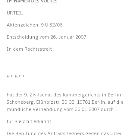
IM NAMEN DES VOLKES
URTEIL
Aktenzeichen: 9 U 52/06
Entscheidung vom 26. Januar 2007
In dem Rechtsstreit
...
g e g e n
...
hat der 9. Zivilsenat des Kammergerichts in Berlin-
Schöneberg, Elßholzstr. 30-33, 10781 Berlin, auf die
mündliche Verhandlung vom 26.01.2007 durch …
für R e c h t erkannt:
Die Berufung des Antragsgegners gegen das Urteil