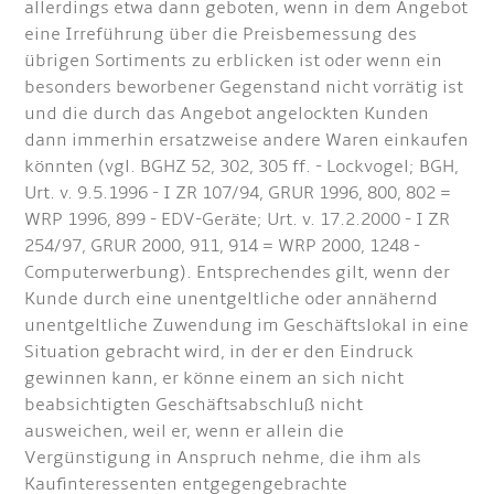
allerdings etwa dann geboten, wenn in dem Angebot
eine Irreführung über die Preisbemessung des
übrigen Sortiments zu erblicken ist oder wenn ein
besonders beworbener Gegenstand nicht vorrätig ist
und die durch das Angebot angelockten Kunden
dann immerhin ersatzweise andere Waren einkaufen
könnten (vgl. BGHZ 52, 302, 305 ff. - Lockvogel; BGH,
Urt. v. 9.5.1996 - I ZR 107/94, GRUR 1996, 800, 802 =
WRP 1996, 899 - EDV-Geräte; Urt. v. 17.2.2000 - I ZR
254/97, GRUR 2000, 911, 914 = WRP 2000, 1248 -
Computerwerbung). Entsprechendes gilt, wenn der
Kunde durch eine unentgeltliche oder annähernd
unentgeltliche Zuwendung im Geschäftslokal in eine
Situation gebracht wird, in der er den Eindruck
gewinnen kann, er könne einem an sich nicht
beabsichtigten Geschäftsabschluß nicht
ausweichen, weil er, wenn er allein die
Vergünstigung in Anspruch nehme, die ihm als
Kaufinteressenten entgegengebrachte