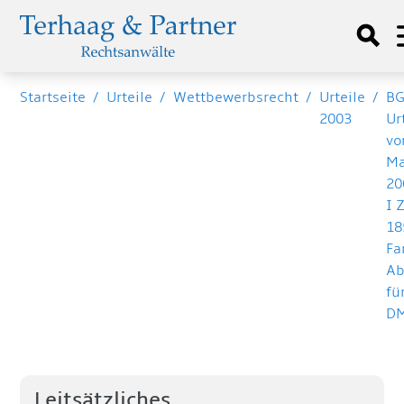
Startseite
/
Urteile
/
Wettbewerbsrecht
/
Urteile
/
B
2003
Ur
vo
Ma
20
I 
18
Fa
A
fü
D
Leitsätzliches