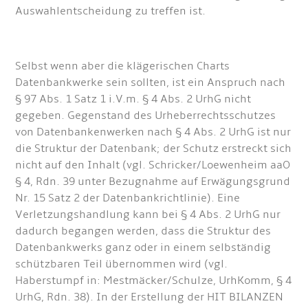
Auswahlentscheidung zu treffen ist.
Selbst wenn aber die klägerischen Charts
Datenbankwerke sein sollten, ist ein Anspruch nach
§ 97 Abs. 1 Satz 1 i.V.m. § 4 Abs. 2 UrhG nicht
gegeben. Gegenstand des Urheberrechtsschutzes
von Datenbankenwerken nach § 4 Abs. 2 UrhG ist nur
die Struktur der Datenbank; der Schutz erstreckt sich
nicht auf den Inhalt (vgl. Schricker/Loewenheim aaO
§ 4, Rdn. 39 unter Bezugnahme auf Erwägungsgrund
Nr. 15 Satz 2 der Datenbankrichtlinie). Eine
Verletzungshandlung kann bei § 4 Abs. 2 UrhG nur
dadurch begangen werden, dass die Struktur des
Datenbankwerks ganz oder in einem selbständig
schützbaren Teil übernommen wird (vgl.
Haberstumpf in: Mestmäcker/Schulze, UrhKomm, § 4
UrhG, Rdn. 38). In der Erstellung der HIT BILANZEN