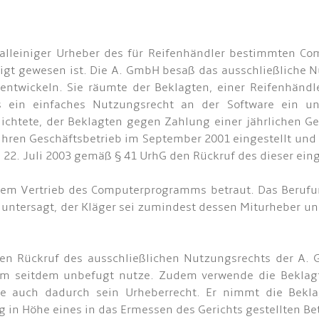
, alleiniger Urheber des für Reifenhändler bestimmten Co
iligt gewesen ist. Die A. GmbH besaß das ausschließliche
entwickeln. Sie räumte der Beklagten, einer Reifenhänd
 ein einfaches Nutzungsrecht an der Software ein u
lichtete, der Beklagten gegen Zahlung einer jährlichen G
ren Geschäftsbetrieb im September 2001 eingestellt und sp
22. Juli 2003 gemäß § 41 UrhG den Rückruf des dieser ei
dem Vertrieb des Computerprogramms betraut. Das Berufun
tersagt, der Kläger sei zumindest dessen Miturheber un
men Rückruf des ausschließlichen Nutzungsrechts der A. 
amm seitdem unbefugt nutze. Zudem verwende die Beklag
e auch dadurch sein Urheberrecht. Er nimmt die Bekl
 in Höhe eines in das Ermessen des Gerichts gestellten Be