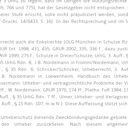
tz 3 UrhG zu regeln, dass im Übrigen die Nutzungsrechte
5, 766 und 775), hat der Gesetzgeber nicht entsprochen. D
rer Stufe erlischt, solle nicht präjudiziert werden, so
-Drucks. 14/6433, S. 16). In der Rechtsprechung und im 
errecht auch die Enkelrechte (OLG München in Schulze R
UR Int. 1998, 431, 435; GRUR 2002, 335, 336 f., dazu zu
 1999, 275 f.; Schulze in Dreier/Schulze, UrhG, 3. Aufl., § 
§ 35 UrhG Rdn. 8; J.B. Nordemann in Fromm/Nordemann, Urhe
., § 35 Rdn. 6; Schricker/Schricker, Urheberrecht, 3. Au
; J.B. Nordemann in Loewenheim, Handbuch des Urhebe
heuermann, Urheber- und vertragsrechtliche Probleme der Vi
ff.; W. Nordemann, GRUR 1970, 174 ff.; Platho, FuR 1984, 13
fl., § 35 UrhG Rdn. 7 ff.; Ulmer, Urheber- und Verlagsrecht
. Aufl., § 15 Rdn. 107, m.w.N.). Diese Auffassung stützt si
m Urheberschutz dienende Zweckbindungsgedanke gebiete e
 den Urheber zurückfielen. Nach diesem allgemei