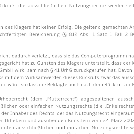
ückrufs die ausschließlichen Nutzungsrechte wieder sel
ion des Klägers hat keinen Erfolg. Die geltend gemachten
htfertigten Bereicherung (§ 812 Abs. 1 Satz 1 Fall 2 BG
s nicht dadurch verletzt, dass sie das Computerprogramm
gsgericht hat zu Gunsten des Klägers unterstellt, dass de
 GmbH wirk- sam nach § 41 UrhG zurückgerufen hat. Davon 
s mit dem Wirksamwerden dieses Rückrufs zwar das aussch
hen wäre, so dass die Beklagte auch nach dem Rückruf zur
heberrecht (dem „Mutterrecht“) abgespaltenen aussch
eßlichen oder einfachen Nutzungsrechte (die „Enkelrechte“)
s der Inhaber des Rechts, der das Nutzungsrecht eingeräumt
von Urhebern und ausübenden Künstlern vom 22. März 2002 
äumten ausschließlichen und einfachen Nutzungsrechte 