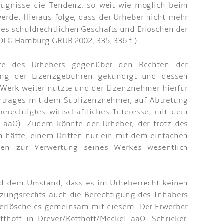
ugnisse die Tendenz, so weit wie möglich beim
erde. Hieraus folge, dass der Urheber nicht mehr
des schuldrechtlichen Geschäfts und Erlöschen der
OLG Hamburg GRUR 2002, 335, 336 f.).
hte des Urhebers gegenüber den Rechten der
ung der Lizenzgebühren gekündigt und dessen
 Werk weiter nutzte und der Lizenznehmer hierfür
ertrages mit dem Sublizenznehmer, auf Abtretung
rechtigtes wirtschaftliches Interesse, mit dem
t aaO). Zudem könnte der Urheber, der trotz des
 hätte, einem Dritten nur ein mit dem einfachen
iten zur Verwertung seines Werkes wesentlich
und dem Umstand, dass es im Urheberrecht keinen
tzungsrechts auch die Berechtigung des Inhabers
, erlösche es gemeinsam mit diesem. Der Erwerber
hoff in Dreyer/Kotthoff/Meckel aaO; Schricker,