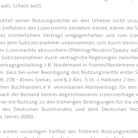
 aaO; Schack aaO).
kfall seiner Nutzungsrechte an den Urheber nicht unzu
 Entfallens des Lizenzrechts bestehen bleibe, könne de
es nichterfüllten Vertrags entgegenhalten und vom Li
ei es dem Sublizenznehmer unbenommen, sich durch Verei
nes Lizenzrechts abzusichern (Möhring/Nicolini/Spautz aa
en Sublizenznehmer durch vertragliche Regelungen zwisc
r Vertragsgestaltung J.B. Nordemann in Fromm/Nordemann a
den, dass bei einer Beendigung des Nutzungsrechts erster 
86, 278 - Alexis Sorbas, und § 2 Abs. 5 lit. c Halbsatz 2 d
hen Buchhandels e.V. vereinbarten Normvertrags für den 
onach der Bestand bereits abgeschlossener Lizenzverträge 
mer die Nutzung zu den bisherigen Bedingungen für die vere
 des Deutschen Buchhandels und dem Deutschen Hochs
s Jahres 2000).
i einem vorzeitigen Fortfall des früheren Nutzungsrecht