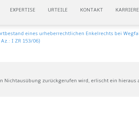
EXPERTISE
URTEILE
KONTAKT
KARRIER
tbestand eines urheberrechtlichen Enkelrechts bei Wegfall 
 Az.: I ZR 153/06)
 Nichtausübung zurückgerufen wird, erlischt ein hieraus 