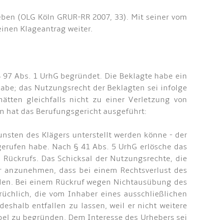
eben (OLG Köln GRUR-RR 2007, 33). Mit seiner vom
einen Klageantrag weiter.
97 Abs. 1 UrhG begründet. Die Beklagte habe ein
abe; das Nutzungsrecht der Beklagten sei infolge
tten gleichfalls nicht zu einer Verletzung von
n hat das Berufungsgericht ausgeführt:
nsten des Klägers unterstellt werden könne - der
erufen habe. Nach § 41 Abs. 5 UrhG erlösche das
Rückrufs. Das Schicksal der Nutzungsrechte, die
war anzunehmen, dass bei einem Rechtsverlust des
elen. Bei einem Rückruf wegen Nichtausübung des
rüchlich, die vom Inhaber eines ausschließlichen
halb entfallen zu lassen, weil er nicht weitere
bel zu begründen. Dem Interesse des Urhebers sei