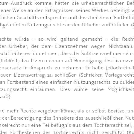
zum Ausdruck komme, hätten die urheberrechtlichen Bef
ener Weise an den Erträgnissen seines Werkes beteiligt w
lichen Geschäfts entspreche, und dass bei einem Fortfall 
bgeleiteten Nutzungsrechte an den Urheber zurückfielen (
srechte würde - so wird geltend gemacht - die Rec
der Urheber, der dem Lizenznehmer wegen Nichtzahl
acht hätte, es hinnehmen, dass der Sublizenznehmer sein
glichkeit, den Lizenznehmer auf Beendigung des Lizenzv
nsersatz in Anspruch zu nehmen. Er habe jedoch ein be
uen Lizenzvertrag zu schließen (Schricker, Verlagsrech
den Fortbestand eines einfachen Nutzungsrechts zu dulden
utzungsrecht einräumen. Dies würde seine Möglichke
 aaO).
nd mehr Rechte vergeben könne, als er selbst besitze, 
 der Berechtigung des Inhabers des ausschließlichen Nu
kelrecht nur eine Teilbefugnis aus dem Tochterrecht sei
s Fortbestehen des Tochterrechts nicht geschützt (Kott