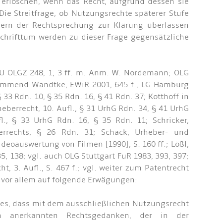
 erlöschen, wenn das Recht, aufgrund dessen sie
ie Streitfrage, ob Nutzungsrechte späterer Stufe
ndern der Rechtsprechung zur Klärung überlassen
Schrifttum werden zu dieser Frage gegensätzliche
zU OLGZ 248, 1, 3 ff. m. Anm. W. Nordemann; OLG
stimmend Wandtke, EWiR 2001, 645 f.; LG Hamburg
33 Rdn. 10, § 35 Rdn. 16, § 41 Rdn. 37; Kotthoff in
berrecht, 10. Aufl., § 31 UrhG Rdn. 34, § 41 UrhG
fl., § 33 UrhG Rdn. 16, § 35 Rdn. 11; Schricker,
rrechts, § 26 Rdn. 31; Schack, Urheber- und
deoauswertung von Filmen [1990], S. 160 ff.; Lößl,
5, 138; vgl. auch OLG Stuttgart FuR 1983, 393, 397;
, 3. Aufl., S. 467 f.; vgl. weiter zum Patentrecht
ch vor allem auf folgende Erwägungen:
s, dass mit dem ausschließlichen Nutzungsrecht
n anerkannten Rechtsgedanken, der in der