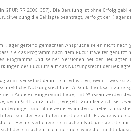
ln GRUR-RR 2006, 357). Die Berufung ist ohne Erfolg gebli
rückweisung die Beklagte beantragt, verfolgt der Kläger s
m Kläger geltend gemachten Ansprüche seien nicht nach § 
, dass sie das Programm nach dem Rückruf weiter genutzt h
es Programms und seiner Versionen bei der Beklagten hä
irkungen des Rückrufs auf das Nutzungsrecht der Beklagte
gramm sei selbst dann nicht erloschen, wenn - was zu Gu
usschließliche Nutzungsrecht der A. GmbH wirksam zurückg
 einem Anderen eingeräumt habe, mit Wirksamwerden des 
be, sei in § 41 UrhG nicht geregelt. Grundsätzlich sei z
 untergingen und ohne weiteres an den Urheber zurückfi
teressen der Beteiligten nicht gerecht. Es wäre widersp
ses Rechts verliehenen einfachen Nutzungsrechte nur des
Sicht des einfachen Lizenznehmers wäre dies nicht plausi