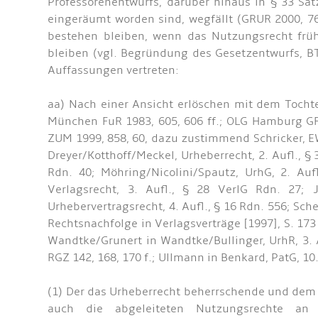
Professorenentwurfs, darüber hinaus in § 33 Sa
eingeräumt worden sind, wegfällt (GRUR 2000, 76
bestehen bleiben, wenn das Nutzungsrecht frühe
bleiben (vgl. Begründung des Gesetzentwurfs, BT
Auffassungen vertreten:
aa) Nach einer Ansicht erlöschen mit dem Tocht
München FuR 1983, 605, 606 ff.; OLG Hamburg GR
ZUM 1999, 858, 60, dazu zustimmend Schricker, EWiR
Dreyer/Kotthoff/Meckel, Urheberrecht, 2. Aufl., 
Rdn. 40; Möhring/Nicolini/Spautz, UrhG, 2. Aufl
Verlagsrecht, 3. Aufl., § 28 VerlG Rdn. 27
Urhebervertragsrecht, 4. Aufl., § 16 Rdn. 556; Sc
Rechtsnachfolge in Verlagsverträge [1997], S. 173 
Wandtke/Grunert in Wandtke/Bullinger, UrhR, 3. Au
RGZ 142, 168, 170 f.; Ullmann in Benkard, PatG, 10
(1) Der das Urheberrecht beherrschende und de
auch die abgeleiteten Nutzungsrechte an