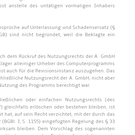
bst anstelle des untätigen vormaligen Inhabers
 Ansprüche auf Unterlassung und Schadensersatz (§
B) sind nicht begründet, weil die Beklagte ein
 nach dem Rückruf des Nutzungsrechts der A. GmbH
r Kläger alleiniger Urheber des Computerprogramms
ist auch für die Revisionsinstanz auszugehen. Das
ließliche Nutzungsrecht der A. GmbH, nicht aber
 Nutzung des Programms berechtigt war.
ließlichen oder einfachen Nutzungsrechts (des
 gleichfalls erlöschen oder bestehen bleiben, ist
 hat, auf sein Recht verzichtet, mit der durch das
(BGBl. I, S. 1155) eingefügten Regelung des § 33
wirksam bleiben. Dem Vorschlag des sogenannten