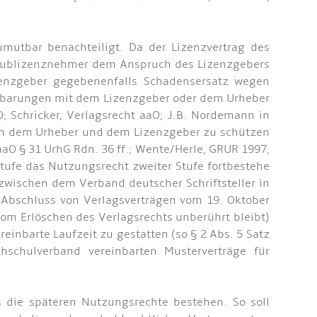
mutbar benachteiligt. Da der Lizenzvertrag des
r Sublizenznehmer dem Anspruch des Lizenzgebers
zenzgeber gegebenenfalls Schadensersatz wegen
nbarungen mit dem Lizenzgeber oder dem Urheber
O; Schricker, Verlagsrecht aaO; J.B. Nordemann in
hen dem Urheber und dem Lizenzgeber zu schützen
aO § 31 UrhG Rdn. 36 ff.; Wente/Herle, GRUR 1997,
Stufe das Nutzungsrecht zweiter Stufe fortbestehe
es zwischen dem Verband deutscher Schriftsteller in
Abschluss von Verlagsverträgen vom 19. Oktober
vom Erlöschen des Verlagsrechts unberührt bleibt)
inbarte Laufzeit zu gestatten (so § 2 Abs. 5 Satz
chulverband vereinbarten Musterverträge für
s die späteren Nutzungsrechte bestehen. So soll