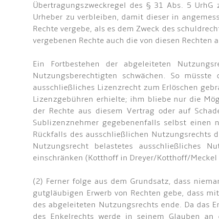
Übertragungszweckregel des § 31 Abs. 5 UrhG 
Urheber zu verbleiben, damit dieser in angemess
Rechte vergebe, als es dem Zweck des schuldrecht
vergebenen Rechte auch die von diesen Rechten a
Ein Fortbestehen der abgeleiteten Nutzung
Nutzungsberechtigten schwächen. So müsste 
ausschließliches Lizenzrecht zum Erlöschen gebr
Lizenzgebühren erhielte; ihm bliebe nur die Mö
der Rechte aus diesem Vertrag oder auf Schade
Sublizenznehmer gegebenenfalls selbst einen ne
Rückfalls des ausschließlichen Nutzungsrechts 
Nutzungsrecht belastetes ausschließliches N
einschränken (Kotthoff in Dreyer/Kotthoff/Meckel
(2) Ferner folge aus dem Grundsatz, dass niema
gutgläubigen Erwerb von Rechten gebe, dass mit
des abgeleiteten Nutzungsrechts ende. Da das En
des Enkelrechts werde in seinem Glauben an da