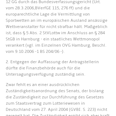
12 GG durch das Bundesverfassungsgericht (Urt.
vom 28.3.2006,BVerfGE 115, 276 ff) und die
europarechtliche Lage die Vermittlung von
Sportwetten an im europäischen Ausland ansässige
Wettveranstalter für nicht strafbar hält. Maßgeblich
ist, dass § 5 Abs. 2 StVLottw im Anschluss an § 284
StGB in Harnburg - ein staatliches Wettmonopol
verankert (vgl. im Einzelnen OVG Hamburg, Beschl.
vom 9.10.2006 -1 BS 204/06 -).
2. Entgegen der Auffassung der Antragstellerin
dürfte die Finanzbehörde auch für die
Untersagungsverfügung zuständig sein.
Zwar fehlt es an einer ausdrücklichen
Zuständigkeitsanordnung des Senats, der bislang
die Zuständigkeit zur Durchführung des Gesetzes
zum Staatsvertrag zum Lotteriewesen in
Deutschland vom 27. April 2004 (GVBI. S. 223) nicht
geregelt hat. Die Zuständigkeit ergibt sich aber kraft