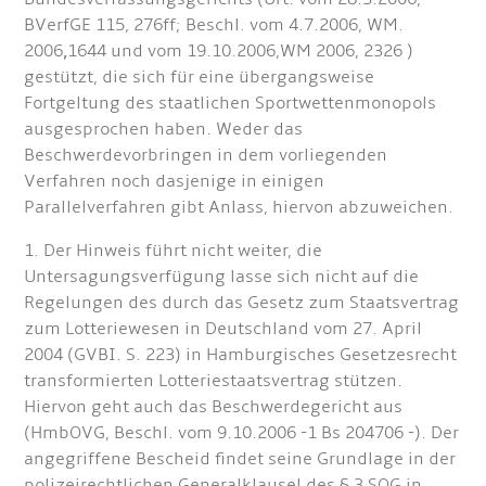
BVerfGE 115, 276
ff; Beschl. vom 4.7.2006, WM.
2006
,
1644 und vom 19.10.2006,WM 2006, 2326 )
gestützt, die sich für eine übergangsweise
Fortgeltung des staatlichen Sportwettenmonopols
ausgesprochen haben. Weder das
Beschwerdevorbringen in dem vorliegenden
Verfahren noch dasjenige in einigen
Parallelverfahren gibt Anlass, hiervon abzuweichen.
1. Der Hinweis führt nicht weiter, die
Untersagungsverfügung lasse sich nicht auf die
Regelungen des durch das Gesetz zum Staatsvertrag
zum Lotteriewesen in Deutschland vom 27. April
2004 (GVBI. S. 223) in Hamburgisches Gesetzesrecht
transformierten Lotteriestaatsvertrag stützen.
Hiervon geht auch das Beschwerdegericht aus
(HmbOVG, Beschl. vom 9.10.2006 -1 Bs 204706 -). Der
angegriffene Bescheid findet seine Grundlage in der
polizeirechtlichen Generalklausel des § 3 SOG in