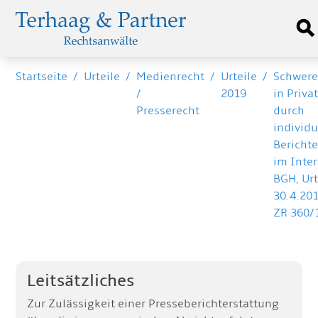
Startseite
/
Urteile
/
Medienrecht
/
Urteile
/
Schwerer
/
2019
in Priva
Presserecht
durch
individu
Bericht
im Inter
BGH, Ur
30.4.201
ZR 360/
Leitsätzliches
Zur Zulässigkeit einer Presseberichterstattung