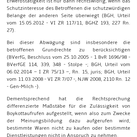
Erwerbstätigkeit ist nur dann rechtswidrig, wenn das
Schutzinteresse des Betroffenen die schutzwürdigen
Belange der anderen Seite überwiegt (BGH, Urteil
vom 15.05.2012 - VI ZR 117/11, BGHZ 193, 227 Rn.
27).
Bei dieser Abwägung sind insbesondere die
betroffenen Grundrechte zu berücksichtigen
(BVerfG, Beschluss vom 25.10.2005 - 1 BvR 1696/98 -
BVerfGE 114, 339, 348 - Stolpe -; BGH, Urteil vom
06.02.2014 – I ZR 75/13 –, Rn. 15, juris; BGH, Urteil
vom 11.03.2008 - VI ZR 7/07 -, NJW 2008, 2110 Rn. 12
- Gen-Milch -).
Dementsprechend hat die Rechtsprechung
differenzierte Maßstäbe für die Zulässigkeit von
Boykottaufrufen aufgestellt, wenn also zum Zwecke
der Meinungsbildung dazu aufgerufen wird,
bestimmte Waren nicht zu kaufen oder bestimmte
Dienstleistungen nicht in Anspruch zu nehmen.