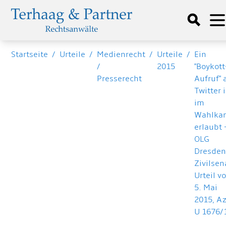
Startseite
/
Urteile
/
Medienrecht
/
Urteile
/
Ein
/
2015
"Boykott
Presserecht
Aufruf" 
Twitter i
im
Wahlka
erlaubt 
OLG
Dresden,
Zivilsen
Urteil v
5. Mai
2015, Az
U 1676/