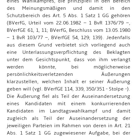
eines Wahlkampfes, die prinzipiell in den Bereich
des Meinungsmäßigen und damit in den
Schutzbereich des Art. 5 Abs. 1 Satz 1 GG gehören
(BVerfG, Urteil vom 22.06.1982 – 1 BvR 1376/79 –,
BVerfGE 61, 1, 11; BVerfG, Beschluss vom 13.05.1980
– 1 BvR 103/77 –, BVerfGE 54, 129; 139). Jedenfalls
aus diesem Grund verbietet sich vorliegend auch
eine Unterlassungsverpflichtung des Beklagten
unter dem Gesichtspunkt, dass von ihm verlangt
werden könnte, bei möglicherweise
persönlichkeitsverletzenden Äußerungen
klarzustellen, welchen Inhalt er seiner Äußerung
geben will (vgl. BVerfGE 114, 339, 350/351 - Stolpe -).
Die Äußerung fiel als Teil der Auseinandersetzung
eines Kandidaten mit einem konkurrierenden
Kandidaten im Landtagswahlkampf und damit
zugleich als Teil der Auseinandersetzung der
jeweiligen Parteien im Rahmen von deren in Art. 21
Abs. 1 Satz 1 GG zugewiesener Aufgabe, bei der