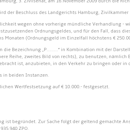
mburg, 3. Zivilsenat, am 16.November 2009 durch die Richt
wird der Beschluss des Landgerichts Hamburg, Zivilkammer
lichkeit wegen ohne vorherige mündliche Verhandlung - w
estzusetzenden Ordnungsgeldes, und für den Fall, dass die
hs Monaten (Ordnungsgeld im Einzelfall höchstens € 250.0
n die Bezeichnung „P………“ in Kombination mit der Darstel
ere Reihe, zweites Bild von rechts), zu benutzen, nämlich 
bracht ist, anzubieten, in den Verkehr zu bringen oder in
s in beiden Instanzen.
lichen Wertfestsetzung auf € 10.000.- festgesetzt.
g ist begründet. Zur Sache folgt der geltend gemachte Anspr
 935,940 ZPO.