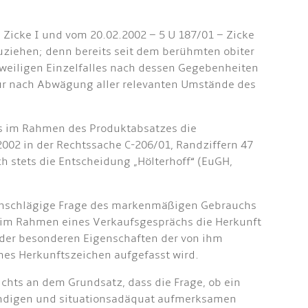
 Zicke I und vom 20.02.2002 – 5 U 187/01 – Zicke
zuziehen; denn bereits seit dem berühmten obiter
jeweiligen Einzelfalles nach dessen Gegebenheiten
ur nach Abwägung aller relevanten Umstände des
es im Rahmen des Produktabsatzes die
02 in der Rechtssache C-206/01, Randziffern 47
h stets die Entscheidung „Hölterhoff“ (EuGH,
r einschlägige Frage des markenmäßigen Gebrauchs
r im Rahmen eines Verkaufsgesprächs die Herkunft
 der besonderen Eigenschaften der von ihm
hes Herkunftszeichen aufgefasst wird.
hts an dem Grundsatz, dass die Frage, ob ein
tändigen und situationsadäquat aufmerksamen