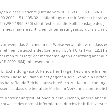
gen dieses Gerichts (Urteile vom 30.01.2002 – 5 U 160/01 –
.08.2002 – 5 U 195/02 -), allerdings nur mit Bedacht heran
“ (WRP 1995, 320) steht fest, dass die Kollisionslage des 
en eines markenrechtlichen Unterlassungsanspruchs sich n
vor, wenn das Zeichen in der Weise verwendet wird, dass 
ehmen unterscheidet (siehe nur: EuGH Urteil vom 12.11.20
 wobei man zur Frage der markenmäßigen Benutzung aber auc
WRP 2002, 664) mit lesen muss.
ff-Entscheidung (a.a.O. Randziffer 17) geht es um die hie
form. Diese soll dann nicht gegeben sein, wenn ein Dritte
 das betreffende Zeichen ausschließlich zur Kennzeichnung
en ist, dass die benutzte Marke im Verkehr als betrieblic
e Verwendungssituationen für ein Zeichen, ändern aber nic
chtweise des normal informierten, durchschnittlich vers