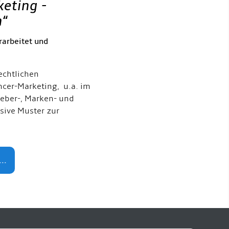
keting -
h
“
rarbeitet und
echtlichen
ncer-Marketing, u.a. im
eber-, Marken- und
usive Muster zur
..