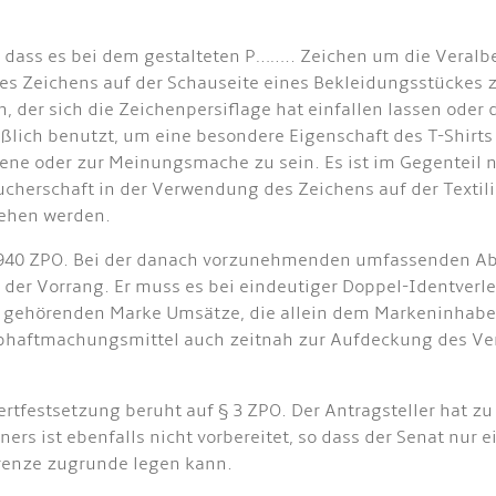
 dass es bei dem gestalteten P…….. Zeichen um die Veralb
des Zeichens auf der Schauseite eines Bekleidungsstückes 
, der sich die Zeichenpersiflage hat einfallen lassen oder 
ßlich benutzt, um eine besondere Eigenschaft des T-Shirts
zene oder zur Meinungsmache zu sein. Es ist im Gegenteil
ucherschaft in der Verwendung des Zeichens auf der Textili
sehen werden.
5, 940 ZPO. Bei der danach vorzunehmenden umfassenden 
 der Vorrang. Er muss es bei eindeutiger Doppel-Identver
 gehörenden Marke Umsätze, die allein dem Markeninhaber
laubhaftmachungsmittel auch zeitnah zur Aufdeckung des V
ertfestsetzung beruht auf § 3 ZPO. Der Antragsteller hat 
s ist ebenfalls nicht vorbereitet, so dass der Senat nur 
renze zugrunde legen kann.