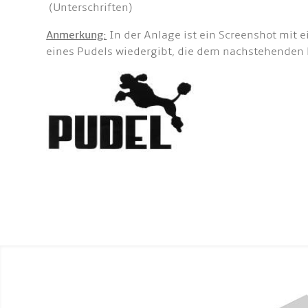
(Unterschriften)
Anmerkung:
In der Anlage ist ein Screenshot mit
eines Pudels wiedergibt, die dem nachstehenden B