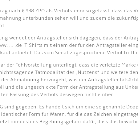
ag nach § 938 ZPO als Verbotstenor so gefasst, dass das V
Abmahnung unterbunden sehen will und zudem die zukünfti
rd.
ng wendet der Antragsteller sich dagegen, dass der Antra
ww. … .de T-Shirts mit einem der für den Antragsteller e
uf anbietet. Das vom Senat zugesprochene Verbot trifft d
nbar der Fehlvorstellung unterliegt, dass die verletzte Mar
chtssagende Tatmodalität des „Nutzens“ und weitere den V
r Abmahnung hervorgeht, was der Antragsteller tatsächlich
soll und die ungeschickte Form der Antragstellung aus Unk
ten Fassung des Verbots deswegen nicht einher.
nG sind gegeben. Es handelt sich um eine so genannte Dop
 identischer Form für Waren, für die das Zeichen eingetrage
etzt mindestens Begehungsgefahr dafür, dass das beworben