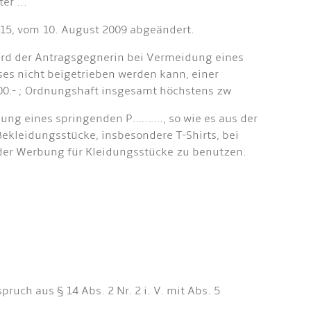
er ...
 15, vom 10. August 2009 abgeändert.
ird der Antragsgegnerin bei Vermeidung eines
ses nicht beigetrieben werden kann, einer
00.- ; Ordnungshaft insgesamt höchstens zw
lung eines springenden P………., so wie es aus der
Bekleidungsstücke, insbesondere T-Shirts, bei
 der Werbung für Kleidungsstücke zu benutzen.
uch aus § 14 Abs. 2 Nr. 2 i. V. mit Abs. 5