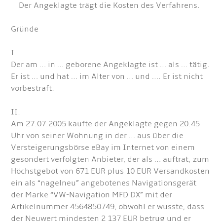
Der Angeklagte trägt die Kosten des Verfahrens.
Gründe
I.
Der am … in … geborene Angeklagte ist … als … tätig.
Er ist … und hat … im Alter von … und …. Er ist nicht
vorbestraft.
II.
Am 27.07.2005 kaufte der Angeklagte gegen 20.45
Uhr von seiner Wohnung in der … aus über die
Versteigerungsbörse eBay im Internet von einem
gesondert verfolgten Anbieter, der als … auftrat, zum
Höchstgebot von 671 EUR plus 10 EUR Versandkosten
ein als “nagelneu” angebotenes Navigationsgerät
der Marke “VW-Navigation MFD DX” mit der
Artikelnummer 4564850749, obwohl er wusste, dass
der Neuwert mindesten 2 137 EUR betrug und er