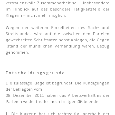
vertrauensvolle Zusammenarbeit sei – insbesondere
im Hinblick auf das besondere Tätigkeitsfeld der
Klägerin – nicht mehr möglich.
Wegen der weiteren Einzelheiten des Sach- und
Streitstandes wird auf die zwischen den Parteien
gewechselten Schriftsätze nebst Anlagen, die Gegen
-stand der mündlichen Verhandlung waren, Bezug
genommen.
E n t s c h e i d u n g s g r ü n d e
Die zulässige Klage ist begründet. Die Kündigungen
der Beklagten vom
08. Dezember 2011 haben das Arbeitsverhältnis der
Parteien weder fristlos noch fristgemäß beendet.
I. Die Klägerin hat sich rechtzeitig innerhalb der