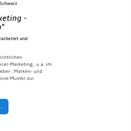
 Schwarz
keting -
h
“
rarbeitet und
echtlichen
ncer-Marketing, u.a. im
eber-, Marken- und
usive Muster zur
..