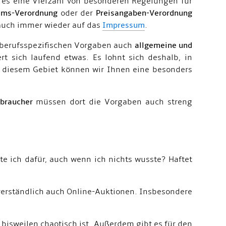
 es eine Vielzahl von besonderen Regelungen für
ims-Verordnung
oder der
Preisangaben-Verordnung
 auch immer wieder auf das
Impressum
.
n berufsspezifischen Vorgaben auch
allgemeine und
t sich laufend etwas. Es lohnt sich deshalb, in
 diesem Gebiet können wir Ihnen eine besonders
braucher
müssen dort die Vorgaben auch streng
e ich dafür, auch wenn ich nichts wusste? Haftet
erständlich auch Online-Auktionen. Insbesondere
bisweilen chaotisch ist. Außerdem gibt es für den