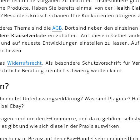
dere rechtliche Vorgaben zu beachten. Insbesondere gibt
ne Produkte. Haben Sie bereits einmal von der
Health-Cla
? Besonders kritisch schauen Ihre Konkurrenten übrigens
nderes Thema sind die
AGB
. Dort sind neben den einzelne
dere Klauselverbote
einzuhalten. Auf diesem Gebiet änder
und auf neueste Entwicklungen einstellen zu lassen. Auf
 lassen.
das
Widerrufsrecht
. Als besondere Schutzvorschrift für
Ver
rechtliche Beratung ziemlich schwierig werden kann.
n?
bedeutet Unterlassungserklärung? Was sind Plagiate? Haft
 bei Ebay?
 Fragen rund um den E-Commerce, und dazu gehören selbstv
es gibt und wie sich diese in der Praxis auswirken.
prechung in Bezug auf den eBay-Handel sehr uneinheitlich, 