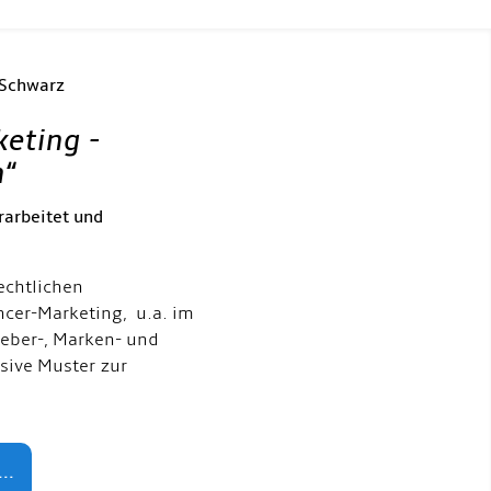
 Schwarz
keting -
h
“
rarbeitet und
echtlichen
ncer-Marketing, u.a. im
eber-, Marken- und
usive Muster zur
..