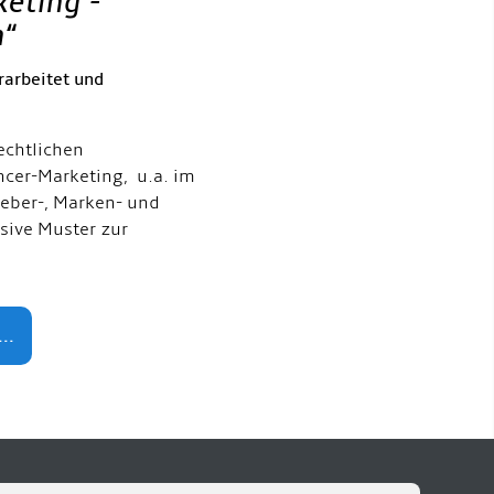
keting -
h
“
rarbeitet und
echtlichen
ncer-Marketing, u.a. im
eber-, Marken- und
usive Muster zur
..