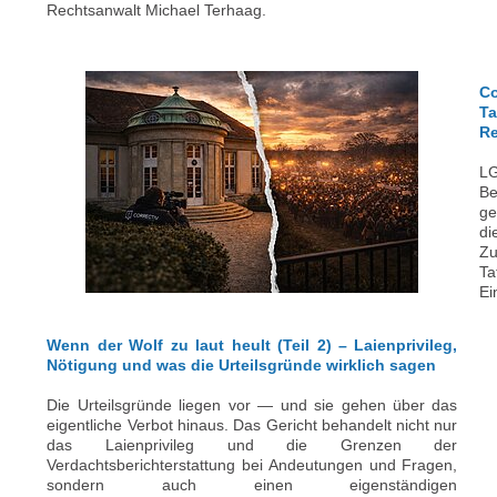
Rechtsanwalt Michael Terhaag.
Co
T
Re
LG
B
ge
d
Z
T
Ei
Wenn der Wolf zu laut heult (Teil 2) – Laienprivileg,
Nötigung und was die Urteilsgründe wirklich sagen
Die Urteilsgründe liegen vor — und sie gehen über das
eigentliche Verbot hinaus. Das Gericht behandelt nicht nur
das Laienprivileg und die Grenzen der
Verdachtsberichterstattung bei Andeutungen und Fragen,
sondern auch einen eigenständigen