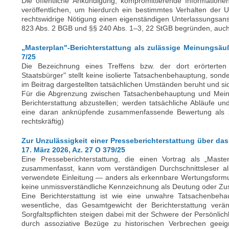
Die öffentliche Ankündigung, kompromittierende Informatio
veröffentlichen, um hierdurch ein bestimmtes Verhalten der 
rechtswidrige Nötigung einen eigenständigen Unterlassungsan
823 Abs. 2 BGB und §§ 240 Abs. 1–3, 22 StGB begründen, auch 
„Masterplan"-Berichterstattung als zulässige Meinungsäuß
7/25
Die Bezeichnung eines Treffens bzw. der dort erörterten
Staatsbürger" stellt keine isolierte Tatsachenbehauptung, so
im Beitrag dargestellten tatsächlichen Umständen beruht und si
Für die Abgrenzung zwischen Tatsachenbehauptung und Me
Berichterstattung abzustellen; werden tatsächliche Abläufe un
eine daran anknüpfende zusammenfassende Bewertung als zu
rechtskräftig)
Zur Unzulässigkeit einer Presseberichterstattung über das 
17. März 2026, Az. 27 O 379/25
Eine Presseberichterstattung, die einen Vortrag als „Mast
zusammenfasst, kann vom verständigen Durchschnittsleser a
verwendete Einleitung — anders als erkennbare Wertungsformu
keine unmissverständliche Kennzeichnung als Deutung oder Z
Eine Berichterstattung ist wie eine unwahre Tatsachenbeh
wesentliche, das Gesamtgewicht der Berichterstattung verä
Sorgfaltspflichten steigen dabei mit der Schwere der Persönli
durch assoziative Bezüge zu historischen Verbrechen geeign