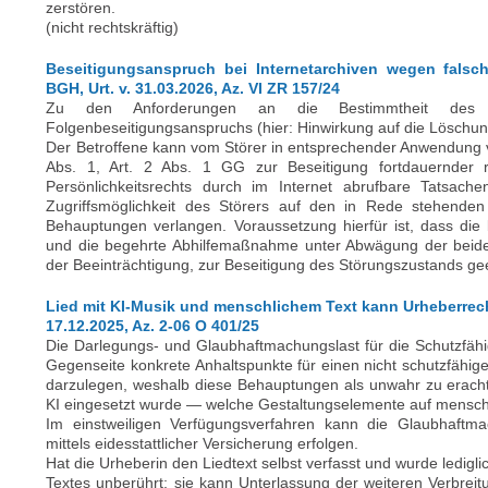
zerstören.
(nicht rechtskräftig)
Beseitigungsanspruch bei Internetarchiven wegen fals
BGH, Urt. v. 31.03.2026, Az. VI ZR 157/24
Zu den Anforderungen an die Bestimmtheit des 
Folgenbeseitigungsanspruchs (hier: Hinwirkung auf die Löschu
Der Betroffene kann vom Störer in entsprechender Anwendung vo
Abs. 1, Art. 2 Abs. 1 GG zur Beseitigung fortdauernder re
Persönlichkeitsrechts durch im Internet abrufbare Tatsac
Zugriffsmöglichkeit des Störers auf den in Rede stehenden
Behauptungen verlangen. Voraussetzung hierfür ist, dass die
und die begehrte Abhilfemaßnahme unter Abwägung der beider
der Beeinträchtigung, zur Beseitigung des Störungszustands gee
Lied mit KI-Musik und menschlichem Text kann Urheberrecht
17.12.2025, Az. 2-06 O 401/25
Die Darlegungs- und Glaubhaftmachungslast für die Schutzfähigkei
Gegenseite konkrete Anhaltspunkte für einen nicht schutzfähige
darzulegen, weshalb diese Behauptungen als unwahr zu eracht
KI eingesetzt wurde — welche Gestaltungselemente auf menschli
Im einstweiligen Verfügungsverfahren kann die Glaubhaftma
mittels eidesstattlicher Versicherung erfolgen.
Hat die Urheberin den Liedtext selbst verfasst und wurde lediglic
Textes unberührt; sie kann Unterlassung der weiteren Verbreit