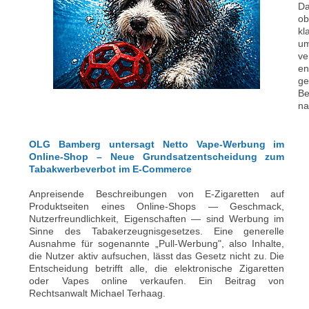
D
ob
kl
um
ve
en
ge
Be
na
OLG Bamberg untersagt Netto Vape-Werbung im
Online-Shop – Neue Grundsatzentscheidung zum
Tabakwerbeverbot im E-Commerce
Anpreisende Beschreibungen von E-Zigaretten auf
Produktseiten eines Online-Shops — Geschmack,
Nutzerfreundlichkeit, Eigenschaften — sind Werbung im
Sinne des Tabakerzeugnisgesetzes. Eine generelle
Ausnahme für sogenannte „Pull-Werbung", also Inhalte,
die Nutzer aktiv aufsuchen, lässt das Gesetz nicht zu. Die
Entscheidung betrifft alle, die elektronische Zigaretten
oder Vapes online verkaufen. Ein Beitrag von
Rechtsanwalt Michael Terhaag.