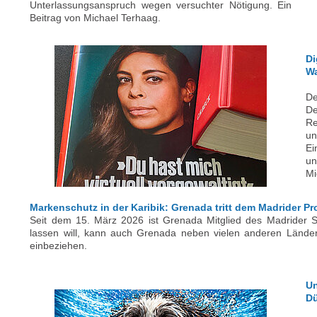
Unterlassungsanspruch wegen versuchter Nötigung. Ein
Beitrag von Michael Terhaag.
Di
Wa
De
De
Re
un
Ei
un
Mi
Markenschutz in der Karibik: Grenada tritt dem Madrider Pr
Seit dem 15. März 2026 ist Grenada Mitglied des Madrider 
lassen will, kann auch Grenada neben vielen anderen Länder
einbeziehen.
Un
Dü