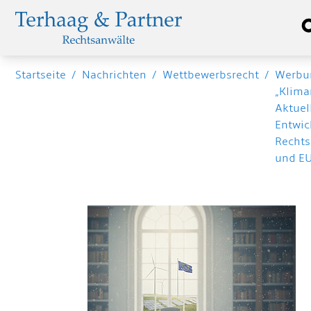
Startseite
/
Nachrichten
/
Wettbewerbsrecht
/
Werbu
„Kliman
Aktuel
Entwic
Recht
und EU