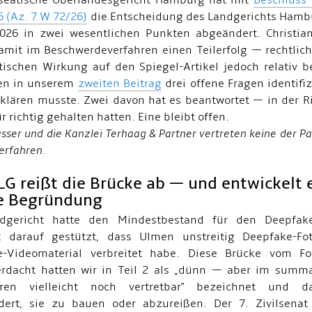
seatische Oberlandesgericht Hamburg hat mit
Beschluss
6 (Az. 7 W 72/26)
die Entscheidung des Landgerichts Ham
026 in zwei wesentlichen Punkten abgeändert. Christi
damit im Beschwerdeverfahren einen Teilerfolg — rechtlich 
tischen Wirkung auf den Spiegel-Artikel jedoch relativ b
ten in unserem
zweiten Beitrag
drei offene Fragen identifiz
klären musste. Zwei davon hat es beantwortet — in der R
ür richtig gehalten hatten. Eine bleibt offen.
sser und die Kanzlei Terhaag & Partner vertreten keine der Pa
erfahren.
LG reißt die Brücke ab — und entwickelt 
e Begründung
dgericht hatte den Mindestbestand für den Deepfake
t darauf gestützt, dass Ulmen unstreitig Deepfake-Fo
ke-Videomaterial verbreitet habe. Diese Brücke vom F
rdacht hatten wir in Teil 2 als „dünn — aber im summ
ahren vielleicht noch vertretbar" bezeichnet und 
rdert, sie zu bauen oder abzureißen. Der 7. Zivilsena