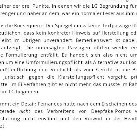
einer der drei Punkte, in denen wir die LG-Begründung für
strenger und näher an dem, was ein normaler Leser aus ihm
tische Konsequenz: Der Spiegel muss keine Textpassage lös
eutlichen, dass kein konkreter Hinweis auf Herstellung o
bleibt im Übrigen unverändert. Bemerkenswert ist dabe
aufzeigt: Die untersagten Passagen dürfen wieder er
e Formulierung entfällt. Es handelt sich also nicht u
n um eine Umformulierungspflicht, als Alternative zur Lösc
eröffentlichung den Verdacht als vom Gericht in die Be
 juristisch gegen die Klarstellungspflicht vorgeht,
ttel im Eilverfahren gibt es nicht mehr, das müsste im 
eim LG beginnen.
mmt ein Detail: Fernandes hatte nach dem Erscheinen des Sp
gerade
nicht
des Verbreitens von Deepfake-Pornos ve
rstattung nicht erwähnt und den Vorwurf in der Headli
zt.