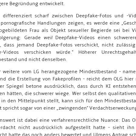
gere Begründung entwickelt.
differenziert scharf zwischen Deepfake-Fotos und -Vi
pornografische Handlungen zeigen, es werde eine „Geschi
bgebildeten Frau als Objekt sexueller Begierde sei bei 
folgerung: Gerade
weil
Deepfake-Videos einen schwerere
, dass jemand Deepfake-Fotos verschickt, nicht zulässi
e-Videos verschicken würde." Höherer Unrechtsgeh
estand und nicht denselben.
 weitere vom LG herangezogene Mindestbestand - namentl
nd die Erstellung von Fakeprofilen - reicht dem OLG hier n
er Spiegel betone ausdrücklich, dass durch KI entstehe
en hätten, die schwerer wiege. Wer selbst den qualitative
 in den Mittelpunkt stellt, kann sich für den Mindestbest
t spricht sogar von einer „zwingenden" Verdachtserweckun
swert ist dabei eine verfahrensrechtliche Nuance: Das O
rdacht nicht ausdrücklich aufgestellt hatte - sieht ih
cht hatte das noch anders bewertet und Ulmens Antrag scho