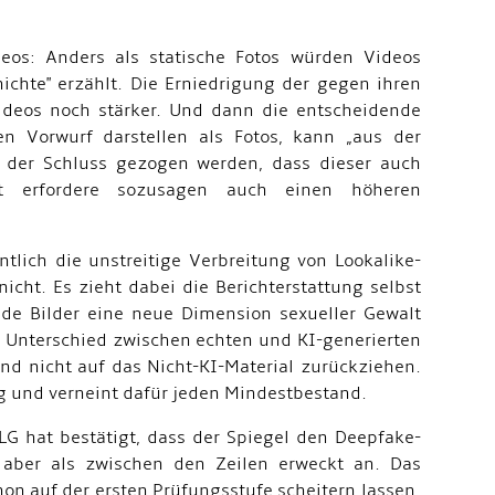
deos: Anders als statische Fotos würden Videos
chte" erzählt. Die Erniedrigung der gegen ihren
Videos noch stärker. Und dann die entscheidende
n Vorwurf darstellen als Fotos, kann „aus der
g der Schluss gezogen werden, dass dieser auch
alt erfordere sozusagen auch einen höheren
ich die unstreitige Verbreitung von Lookalike-
icht. Es zieht dabei die Berichterstattung selbst
nde Bilder eine neue Dimension sexueller Gewalt
n Unterschied zwischen echten und KI-generierten
and nicht auf das Nicht-KI-Material zurückziehen.
g und verneint dafür jeden Mindestbestand.
LG hat bestätigt, dass der Spiegel den Deepfake-
n aber als zwischen den Zeilen erweckt an. Das
n auf der ersten Prüfungsstufe scheitern lassen.