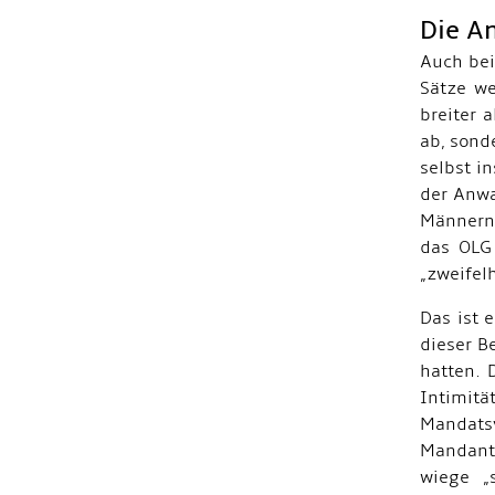
Die A
Auch bei
Sätze we
breiter 
ab, sond
selbst i
der Anwa
Männern 
das OLG 
„zweifel
Das ist 
dieser Be
hatten. 
Intimitä
Mandats
Mandant
wiege „