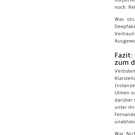
Körperve
noch. Re
Was stru
Deepfa
Vertra
Ausgewo
Fazit:
zum d
Verboten
Klarstel
Instanze
Ulmen so
darüber 
unter ih
Fernande
unabhäng
War Nic