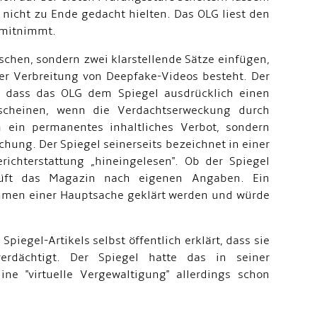
 nicht zu Ende gedacht hielten. Das OLG liest den
 mitnimmt.
chen, sondern zwei klarstellende Sätze einfügen,
der Verbreitung von Deepfake-Videos besteht. Der
i, dass das OLG dem Spiegel ausdrücklich einen
scheinen, wenn die Verdachtserweckung durch
m ein permanentes inhaltliches Verbot, sondern
hung. Der Spiegel seinerseits bezeichnet in einer
richterstattung „hineingelesen". Ob der Spiegel
 prüft das Magazin nach eigenen Angaben. Ein
Rahmen einer Hauptsache geklärt werden und würde
iegel-Artikels selbst öffentlich erklärt, dass sie
rdächtigt. Der Spiegel hatte das in seiner
ne "virtuelle Vergewaltigung" allerdings schon