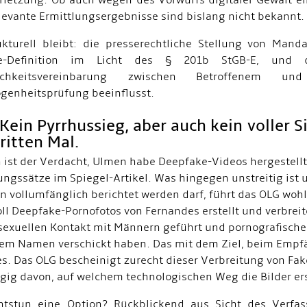
rletzung. Ob auch wegen des Vorwurfs digitaler Gewalt ei
levante Ermittlungsergebnisse sind bislang nicht bekannt.
kturell bleibt: die presserechtliche Stellung von Man
ke-Definition im Licht des § 201b StGB-E, und 
ulichkeitsvereinbarung zwischen Betroffenem u
genheitsprüfung beeinflusst.
 Kein Pyrrhussieg, aber auch kein voller 
ritten Mal.
 ist der Verdacht, Ulmen habe Deepfake-Videos hergestellt 
lungssätze im Spiegel-Artikel. Was hingegen unstreitig ist
n vollumfänglich berichtet werden darf, führt das OLG wohl
ll Deepfake-Pornofotos von Fernandes erstellt und verbreit
sexuellen Kontakt mit Männern geführt und pornografisch
rem Namen verschickt haben. Das mit dem Ziel, beim Empf
s. Das OLG bescheinigt zurecht dieser Verbreitung von Fak
ig davon, auf welchem technologischen Weg die Bilder ers
htstun eine Option? Rückblickend aus Sicht des Verfas