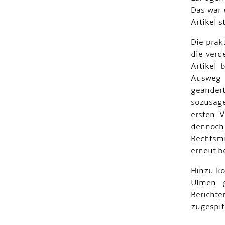
Das war 
Artikel 
Die prak
die verd
Artikel 
Ausweg 
geändert
sozusage
ersten V
dennoch
Rechtsmi
erneut b
Hinzu ko
Ulmen 
Berichte
zugespit