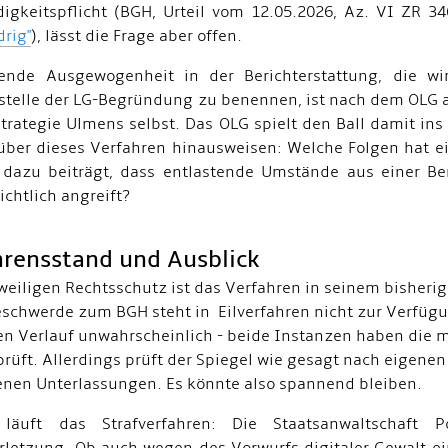
digkeitspflicht (BGH, Urteil vom 12.05.2026, Az. VI ZR 3
drig"
), lässt die Frage aber offen.
ende Ausgewogenheit in der Berichterstattung, die wir
telle der LG-Begründung zu benennen, ist nach dem OLG a
trategie Ulmens selbst. Das OLG spielt den Ball damit ins
 über dieses Verfahren hinausweisen: Welche Folgen hat ei
h dazu beiträgt, dass entlastende Umstände aus einer Be
ichtlich angreift?
hrensstand und Ausblick
weiligen Rechtsschutz ist das Verfahren in seinem bisher
schwerde zum BGH steht in Eilverfahren nicht zur Verfüg
en Verlauf unwahrscheinlich - beide Instanzen haben die m
rüft. Allerdings prüft der Spiegel wie gesagt nach eigenen
enen Unterlassungen. Es könnte also spannend bleiben.
l läuft das Strafverfahren: Die Staatsanwaltschaf