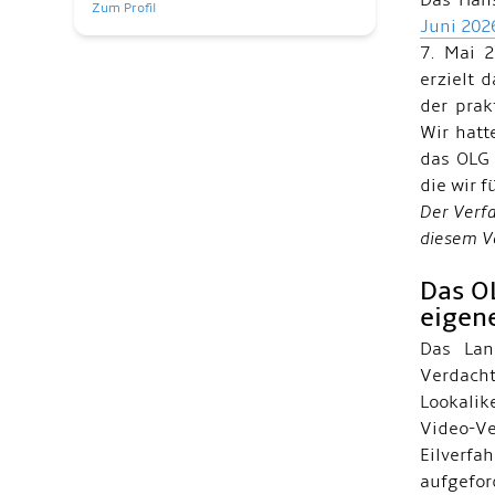
Das Han
Zum Profil
Juni 202
7. Mai 2
erzielt 
der prak
Wir hat
das OLG 
die wir f
Der Verfa
diesem V
Das O
eigen
Das Lan
Verdach
Lookali
Video-Ve
Eilverf
aufgefo