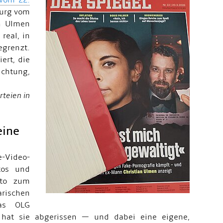
 vom 22.
burg vom
an Ulmen
real, in
egrenzt.
iert, die
ichtung,
rteien in
eine
-Video-
tos und
oto zum
arischen
das OLG
t hat sie abgerissen — und dabei eine eigene,