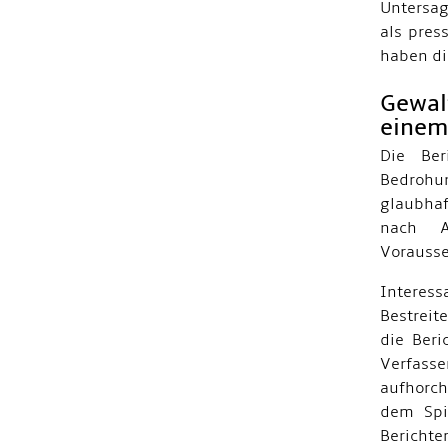
Untersag
als pres
haben di
Gewal
einem
Die Ber
Bedrohu
glaubhaf
nach A
Vorausse
Interess
Bestreit
die Beri
Verfasse
aufhorch
dem Spie
Bericht