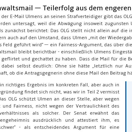
nwaltsmail — Teilerfolg aus dem engere
 der E-Mail Ulmens an seinen Strafverteidiger gibt das OLG
rden untersagt, weil die Abwägung insoweit zugunsten U
als zunächst berichtet: Das OLG stellt nicht allein auf di
ern auch auf den Umstand, dass Ulmen „mit der Wiedergabe 
ns Feld geführt wird" — ein Fairness-Argument, das über d
ltsmail bleibt berichtbar - einschließlich Ulmens Eingestä
geflirtet und gechattet zu haben. Dass die Mail für die B
dabei selbst deutlich: Ohne sie hätte „letztlich nur
haft, ob die Antragsgegnerin ohne diese Mail den Beitrag hä
ein richtiges Ergebnis im konkreten Fall, aber auch in
gründung findet sich nicht, was wir in Teil 2 vermisst
Das OLG schützt Ulmen an dieser Stelle, aber wegen
t und Fairness, nicht wegen der Vertraulichkeit des
verhältnisses als solcher. Der Senat erwähnt das
engeheimnis ausdrücklich und attestiert ihm, es
schwer" - als entscheidendes Argument für eine