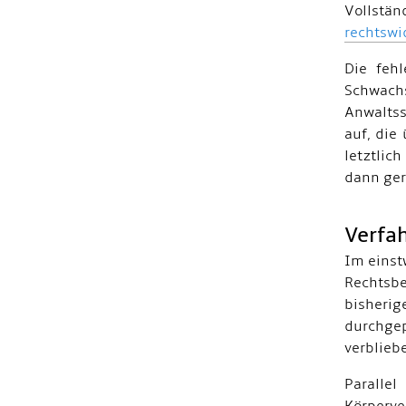
Vollstän
rechtswi
Die fehl
Schwachs
Anwaltss
auf, die
letztlic
dann ger
Verfa
Im einst
Rechtsbe
bisherig
durchgep
verblieb
Paralle