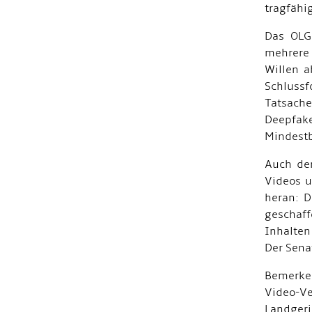
tragfähi
Das OLG 
mehrere 
Willen a
Schluss
Tatsache
Deepfak
Mindestb
Auch der
Videos u
heran: D
geschaff
Inhalten
Der Sena
Bemerken
Video-Ve
Landgeri