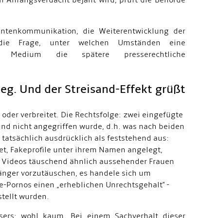
n Anfangsverdacht bejaht wird, prüft die Behörde
dantenkommunikation, die Weiterentwicklung der
die Frage, unter welchen Umständen eine
nd Medium die spätere presserechtliche
Sieg. Und der Streisand-Effekt grüßt
oder verbreitet. Die Rechtsfolge: zwei eingefügte
 und nicht angegriffen wurde, d.h. was nach beiden
 tatsächlich ausdrücklich als feststehend aus:
et, Fakeprofile unter ihrem Namen angelegt,
e Videos täuschend ähnlich aussehender Frauen
änger vorzutäuschen, es handele sich um
e-Pornos einen „erheblichen Unrechtsgehalt" -
tellt wurden.
sers: wohl kaum. Bei einem Sachverhalt dieser