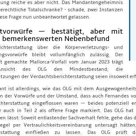
ung reiche es aber nicht. Das Mandantengeheimnis
serechtliche Totalschranke? - schade, zwei Instanzen
ese Frage nun unbeantwortet gelassen.
tvorwürfe — bestätigt, aber mit
 bemerkenswerten Nebenbefund
ichterstattung über die Körperverletzungs- und
ngsvorwürfe bleibt vollumfänglich zulässig. Der
t gemachte Mallorca-Vorfall vom Januar 2023 trägt
nsicht des OLG den Mindestbestand; die
tzungen der Verdachtsberichterstattung seien insoweit erfü
ant ist allerdings, wie das OLG mit dem Ausgewogenheit
en der Vorwürfe und der Umstand, dass auch Fernandes v
chterstattung eingeflossen waren — beides potenziell 
r auch in Teil 2 als offene Frage markiert. Das OLG ha
en lässt: Soweit entlastender Sachverhalt fehle, gehe das
gel per Vertraulichkeitsvereinbarung untersagt hätte
erstattung einfließen zu lassen. Das OLG prüft 