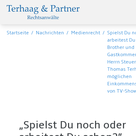
Startseite
/
Nachrichten
/
Medienrecht
/
Spielst Du n
arbeitest Du
Brother und 
Gastkommen
Herrn Steue
Thomas Ter
möglichen
Einkommenss
von TV-Sho
„Spielst Du noch oder