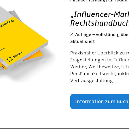
Michael Terhaag | Christian
„
Influencer-Mar
Rechtshandbuc
2. Auflage – vollständig übe
aktualisiert
Praxisnaher Überblick zu r
Fragestellungen im Influe
Werbe-, Wettbewerbs-, Urh
Persönlichkeitsrecht; inkl
Vertragsgestaltung.
Information zum Buch.