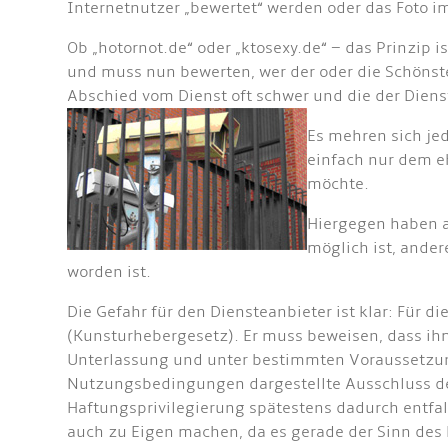
Internetnutzer „bewertet“ werden oder das Foto i
Ob „hotornot.de“ oder „ktosexy.de“ – das Prinzip 
und muss nun bewerten, wer der oder die Schönste
Abschied vom Dienst oft schwer und die der Dien
Es mehren sich jed
einfach nur dem e
möchte.
Hiergegen haben au
möglich ist, ander
worden ist.
Die Gefahr für den Diensteanbieter ist klar: Für 
(Kunsturhebergesetz). Er muss beweisen, dass ihm 
Unterlassung und unter bestimmten Voraussetzu
Nutzungsbedingungen dargestellte Ausschluss der 
Haftungsprivilegierung spätestens dadurch entfalle
auch zu Eigen machen, da es gerade der Sinn des 