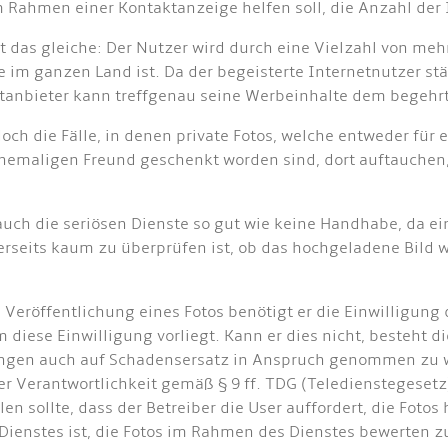
m Rahmen einer Kontaktanzeige helfen soll, die Anzahl der
ist das gleiche: Der Nutzer wird durch eine Vielzahl von m
 im ganzen Land ist. Da der begeisterte Internetnutzer stä
stanbieter kann treffgenau seine Werbeinhalte dem begehr
och die Fälle, in denen private Fotos, welche entweder fü
hemaligen Freund geschenkt worden sind, dort auftauchen, 
ch die seriösen Dienste so gut wie keine Handhabe, da ein
erseits kaum zu überprüfen ist, ob das hochgeladene Bild w
die Veröffentlichung eines Fotos benötigt er die Einwilligu
diese Einwilligung vorliegt. Kann er dies nicht, besteht d
ngen auch auf Schadensersatz in Anspruch genommen zu w
Verantwortlichkeit gemäß § 9 ff. TDG (Teledienstegesetz) 
n sollte, dass der Betreiber die User auffordert, die Fotos
Dienstes ist, die Fotos im Rahmen des Dienstes bewerten 