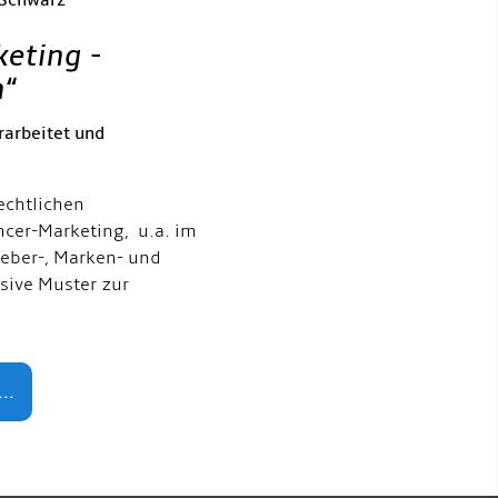
 Schwarz
keting -
h
“
rarbeitet und
echtlichen
ncer-Marketing, u.a. im
eber-, Marken- und
usive Muster zur
..