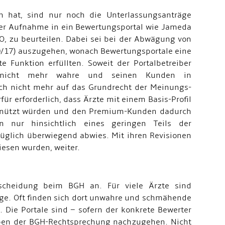
 hat, sind nur noch die Unterlassungsanträge
 der Aufnahme in ein Bewertungsportal wie Jameda
O, zu beurteilen. Dabei sei bei der Abwägung von
30/17) auszugehen, wonach Bewertungsportale eine
e Funktion erfüllten. Soweit der Portalbetreiber
er“ nicht mehr wahre und seinen Kunden in
sich nicht mehr auf das Grundrecht der Meinungs-
ür erforderlich, dass Ärzte mit einem Basis-Profil
benützt würden und den Premium-Kunden dadurch
 nur hinsichtlich eines geringen Teils der
üglich überwiegend abwies. Mit ihren Revisionen
iesen wurden, weiter.
tscheidung beim BGH an. Für viele Ärzte sind
uge. Oft finden sich dort unwahre und schmähende
 Die Portale sind – sofern der konkrete Bewerter
aben der BGH-Rechtsprechung nachzugehen. Nicht