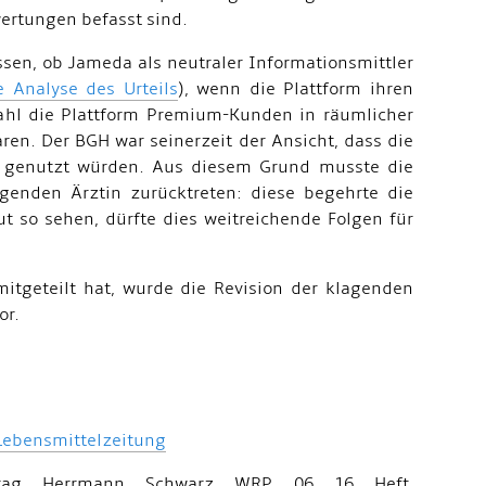
wertungen befasst sind.
ssen, ob Jameda als neutraler Informationsmittler
e Analyse des Urteils
), wenn die Plattform ihren
ahl die Plattform Premium-Kunden in räumlicher
aren. Der BGH war seinerzeit der Ansicht, dass die
en genutzt würden. Aus diesem Grund musste die
genden Ärztin zurücktreten: diese begehrte die
t so sehen, dürfte dies weitreichende Folgen für
itgeteilt hat, wurde die Revision der klagenden
or.
 Lebensmittelzeitung
eitrag Herrmann Schwarz WRP 06 16 Heft,