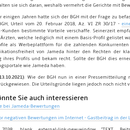
lten sie sich daran, weshalb vermehrt die Gerichte mit Be
r einigen Jahren hatte sich der BGH mit der Frage zu befa
BGH, Urteil vom 20. Februar 2018, Az. VI ZR 30/17 -
ein
Kunden bestimmte Vorteile verschaffe. Seinerzeit empf
Ärzten, welche lediglich mit einem Basis-Profil gelistet w
ofile als Werbeplattform für die zahlenden Konkurrent
ationsfreiheit von Jameda hinter den Rechten der kla
 ihres Profils und bekam recht. Sollte der BGH dies erneu
gsportale wie Jameda haben.
13.10.2021):
Wie der BGH nun in einer Pressemitteilung m
rückgewiesen. Die Urteilsgründe liegen jedoch noch nicht v
nnte Sie auch interessieren
fe bei Jameda-Bewertungen
or negativen Bewertungen im Internet - Gastbeitrag in der
 7038 _blank external-link-new-window "TEXT, B