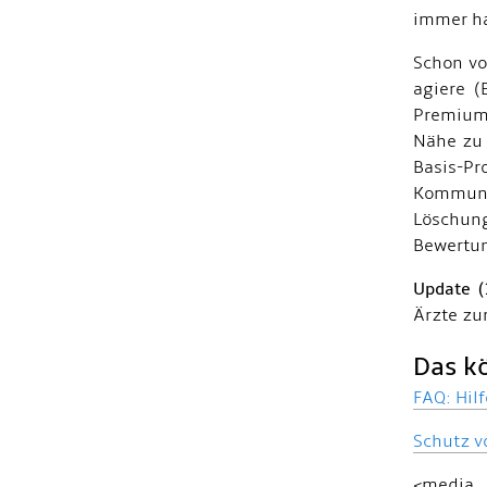
immer ha
Schon vo
agiere (
Premium-
Nähe zu 
Basis-Pr
Kommunik
Löschung
Bewertun
Update (
Ärzte zu
Das kö
FAQ: Hil
Schutz v
<media