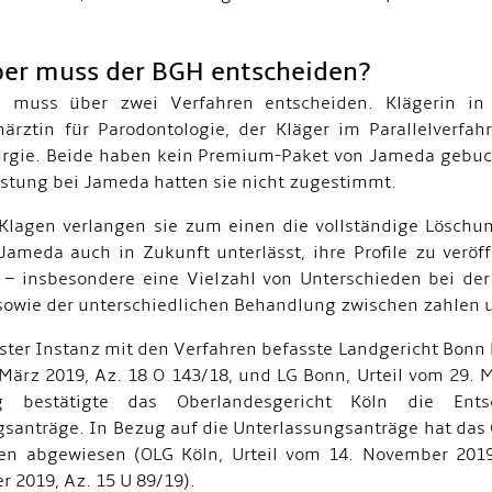
er muss der BGH entscheiden?
 muss über zwei Verfahren entscheiden. Klägerin in 
ärztin für Parodontologie, der Kläger im Parallelverfah
urgie. Beide haben kein Premium-Paket von Jameda gebuch
Listung bei Jameda hatten sie nicht zugestimmt.
Klagen verlangen sie zum einen die vollständige Löschu
Jameda auch in Zukunft unterlässt, ihre Profile zu verö
 – insbesondere eine Vielzahl von Unterschieden bei de
 sowie der unterschiedlichen Behandlung zwischen zahlen 
rster Instanz mit den Verfahren befasste Landgericht Bonn 
März 2019, Az. 18 O 143/18, und LG Bonn, Urteil vom 29. M
g bestätigte das Oberlandesgericht Köln die Ents
santräge. In Bezug auf die Unterlassungsanträge hat das
en abgewiesen (OLG Köln, Urteil vom 14. November 2019
 2019, Az. 15 U 89/19).