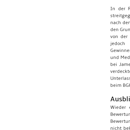
In der 
streitge
nach dem
den Grun
von der 
jedoch 
Gewinner
und Medi
bei Jam
verdeck
Unterlas
beim BGH
Ausbl
Wieder 
Bewertun
Bewertun
nicht be