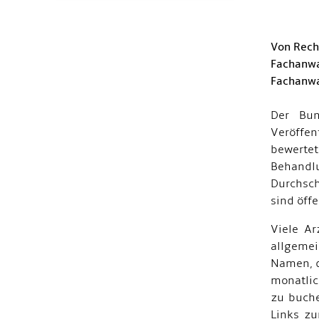
Von Rech
Fachanwa
Fachanwa
Der Bun
Veröffe
bewertet
Behandl
Durchsch
sind öff
Viele Ar
allgemei
Namen, d
monatlic
zu buche
Links zu