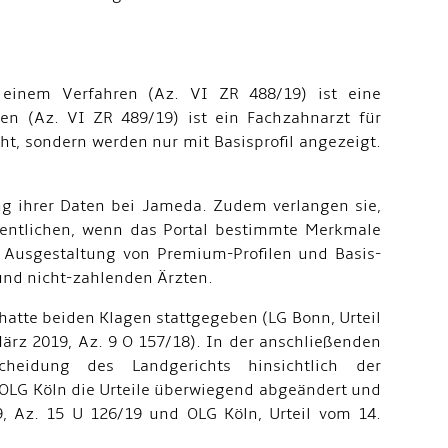
einem Verfahren (Az. VI ZR 488/19) ist eine
ren (Az. VI ZR 489/19) ist ein Fachzahnarzt für
t, sondern werden nur mit Basisprofil angezeigt.
ng ihrer Daten bei Jameda. Zudem verlangen sie,
ffentlichen, wenn das Portal bestimmte Merkmale
r Ausgestaltung von Premium-Profilen und Basis-
und nicht-zahlenden Ärzten.
hatte beiden Klagen stattgegeben (LG Bonn, Urteil
ärz 2019, Az. 9 O 157/18). In der anschließenden
cheidung des Landgerichts hinsichtlich der
 OLG Köln die Urteile überwiegend abgeändert und
, Az. 15 U 126/19 und OLG Köln, Urteil vom 14.