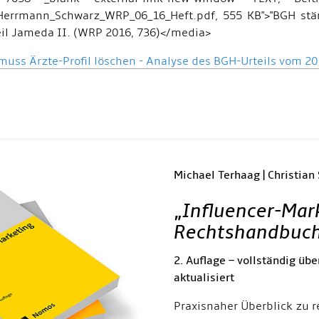
Herrmann_Schwarz_WRP_06_16_Heft.pdf, 555 KB">"BGH st
il Jameda II. (WRP 2016, 736)</media>
uss Ärzte-Profil löschen - Analyse des BGH-Urteils vom 20.
Michael Terhaag | Christian
„
Influencer-Mar
Rechtshandbuc
2. Auflage – vollständig übe
aktualisiert
Praxisnaher Überblick zu r