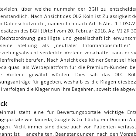
Revision, über welche nunmehr der BGH zu entscheiden
genständlich. Nach Ansicht des OLG Köln ist Zulässigkeit
 Datenschutzrecht, namentlich nach Art. 6 Abs. 1 f DSGV
dsätzen des BGH (Urteil vom 20. Februar 2018, Az. VI ZR 
Rechtsordnung gebilligte und gesellschaftlich erwünscht
seine Stellung als „neutraler Informationsmittl
zielungsabsicht verdeckte Vorteile verschaffe, kann er 
enfreiheit berufen. Nach Ansicht des Kölner Senat sei hierf
eda quasi als Werbeplattform für die Premium-Kunden 
te Vorteile gewährt würden. Dies sah das OLG Köln
sungsanträge für gegeben, weshalb es die Klagen diesbez
 verfolgen die Kläger nun ihre Begehren, soweit sie abgew
ick
einmal steht eine für Bewertungsportale wichtige En
gsportale wie Jameda, Google & Co. häufig ein Dorn im A
gen. Nicht immer sind diese auch von Patienten verfasst.
kannt ist – angehalten, Beanstandungen nach den Vorg