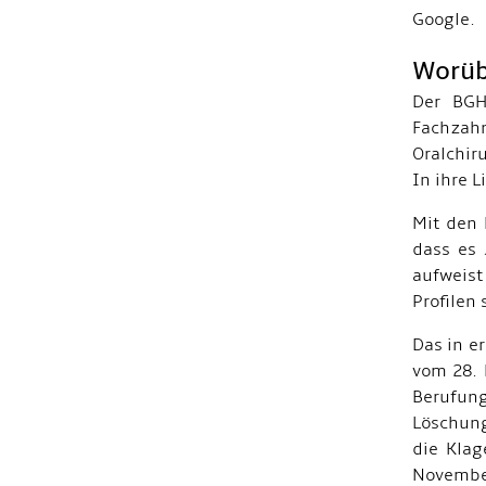
Google.
Worüb
Der BGH
Fachzahn
Oralchir
In ihre 
Mit den 
dass es 
aufweist
Profilen
Das in e
vom 28. 
Berufun
Löschung
die Klag
November