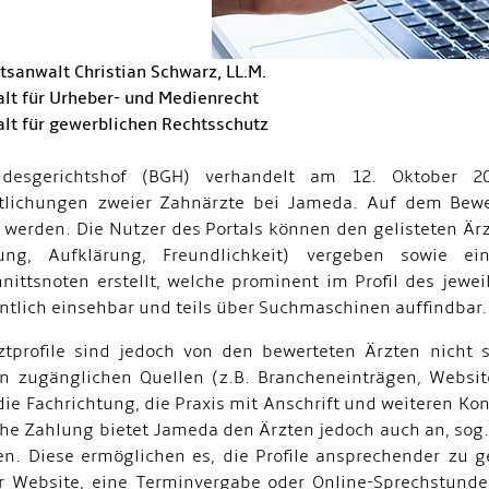
tsanwalt Christian Schwarz, LL.M.
lt für Urheber- und Medienrecht
lt für gewerblichen Rechtsschutz
desgerichtshof (BGH) verhandelt am 12. Oktober 20
ntlichungen zweier Zahnärzte bei Jameda. Auf dem Bewe
 werden. Die Nutzer des Portals können den gelisteten Ärz
ung, Aufklärung, Freundlichkeit) vergeben sowie 
nittsnoten erstellt, welche prominent im Profil des jew
entlich einsehbar und teils über Suchmaschinen auffindbar.
ztprofile sind jedoch von den bewerteten Ärzten nicht s
n zugänglichen Quellen (z.B. Brancheneinträgen, Website
ie Fachrichtung, die Praxis mit Anschrift und weiteren Ko
he Zahlung bietet Jameda den Ärzten jedoch auch an, sog.
n. Diese ermöglichen es, die Profile ansprechender zu g
r Website, eine Terminvergabe oder Online-Sprechstunde