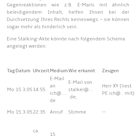
Gegenreaktionen wie z.B. E-Mails mit ähnlich
beleidigendem Inhalt, helfen Ihnen bei der
Durchsetzung Ihres Rechts keineswegs – sie können
sogar mehr als hinderlich sein.
Eine Stalking-Akte könnte nach folgendem Schema
angelegt werden:
Tag
Datum
Uhrzeit
Medium
Wie erkannt
Zeugen
E-Mail
E-Mail von
an
Herr XY (liest
Mo
15.3.05
14:55
stalker@...
ich@....
PE ich@.. mit)
.de;
de
Mo
15.3.05
22:35
Anruf
Stimme
--
ca.
15