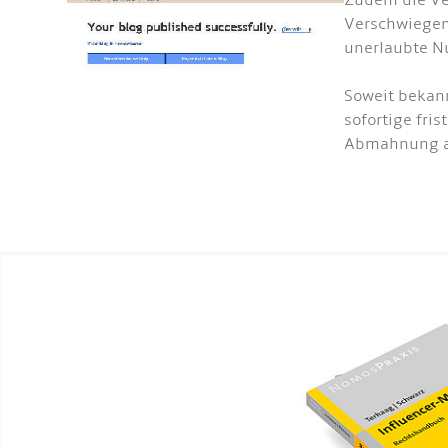
Zudem die Ve
Verschwiegen
unerlaubte N
Soweit bekann
sofortige fri
Abmahnung als