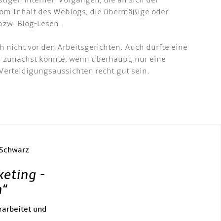
igen internen Vorgängen, die an sich der
vom Inhalt des Weblogs, die übermäßige oder
zw. Blog-Lesen.
 nicht vor den Arbeitsgerichten. Auch dürfte eine
 - zunächst könnte, wenn überhaupt, nur eine
 Verteidigungsaussichten recht gut sein.
 Schwarz
keting -
h
“
rarbeitet und