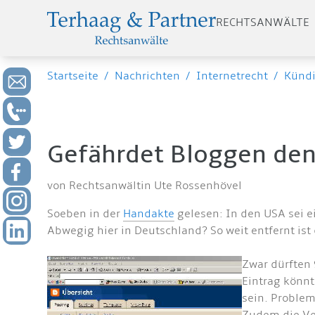
RECHTSANWÄLTE
Startseite
/
Nachrichten
/
Internetrecht
/
Künd
Gefährdet Bloggen den 
von Rechtsanwältin Ute Rossenhövel
Soeben in der
Handakte
gelesen: In den USA sei e
Abwegig hier in Deutschland? So weit entfernt ist 
Zwar dürften 
Eintrag könn
sein. Problem