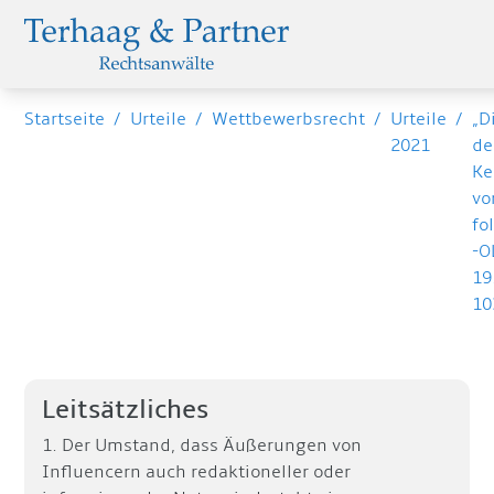
Startseite
/
Urteile
/
Wettbewerbsrecht
/
Urteile
/
„D
2021
de
Ke
vo
fo
-O
19
10
Leitsätzliches
1. Der Umstand, dass Äußerungen von
Influencern auch redaktioneller oder