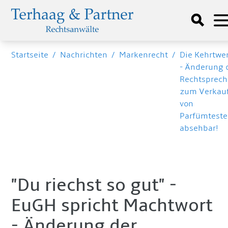
Startseite
/
Nachrichten
/
Markenrecht
/
Die Kehrtwe
- Änderung 
Rechtsprec
zum Verkau
von
Parfümteste
absehbar!
"Du riechst so gut" -
EuGH spricht Machtwort
- Änderung der