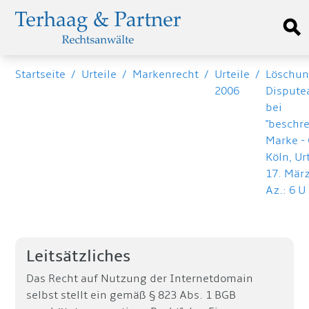
Startseite
/
Urteile
/
Markenrecht
/
Urteile
/
Löschun
2006
Dispute
bei
"beschr
Marke -
Köln, Ur
17. März
Az.: 6 U
Leitsätzliches
Das Recht auf Nutzung der Internetdomain
selbst stellt ein gemäß § 823 Abs. 1 BGB