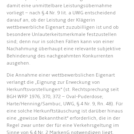
damit eine unmittelbare Leistungsübernahme
vorliegt – nach § 4 Nr. 9 lit. a UWG entscheidend
darauf an, ob der Leistung der Klägerin
wettbewerbliche Eigenart zuzubilligen ist und ob
besondere Unlauterkeitsmerkmale festzustellen
sind; denn nur in solchen Fällen kann von einer
Nachahmung überhaupt eine relevante subjektive
Behinderung des nachgeahmten Konkurrenten
ausgehen.
Die Annahme einer wettbewerbslichen Eigenart
verlangt die „Eignung zur Erweckung von
Herkunftsvorstellungen“ (st. Rechtsprechung seit
BGH WRP 1976, 370, 372 – Oval-Puderdose;
Harte/Henning/Sambuc, UWG, § 4 Nr. 9, Rn. 48). Für
eine solche Herkunftstäuschung ist darüber hinaus
eine „gewisse Bekanntheit“ erforderlich, die in der
Regel zwar unter der für eine Verkehrsgeltung im
Sinne von § 4 Nr. 2 MarkenG notwendigen liegt,