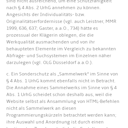
sind nicht ausreichend, um eine Schutzfähigkeit
nach § 4 Abs. 2 UrhG annehmen zu können.
Angesichts der Individualitäts- bzw.
Originalitätserfordernisse (vgl. auch Leistner, MMR
1999, 636, 637; Gaster, a.a.O., 734) hätte es
prozessual der Klägerin oblegen, die die
Werkqualität ausmachenden und von ihr
behaupteten Elemente im Vergleich zu bekannten
Abfrage- und Suchsystemen im Einzelnen näher
darzulegen (vgl. OLG Düsseldorf a.a.O.).
c. Ein Sonderschutz als „Sammelwerk“ im Sinne von
§ 4 Abs. 1 UrhG kommt ebenfalls nicht in Betracht.
Die Annahme eines Sammelwerks im Sinne von § 4
Abs. 1 UrhG scheidet schon deshalb aus, weil die
Website selbst als Ansammlung von HTML-Befehlen
nicht als Sammelwerk an diesen
Programmierungskürzeln betrachtet werden kann;
ihre Auswahl und Anordnung ist durch einen