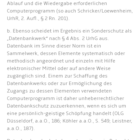
Ablauf und die Wiedergabe erforderlichen
Computerprogramm (so auch Schricker/Loewenheim,
UrhR, 2. Aufl., § 2 Rn. 201).
b. Ebenso scheidet im Ergebnis ein Sonderschutz als
„Datenbankwerk“ nach § 4 Abs. 2 UrhG aus.
Datenbank im Sinne dieser Norm ist ein
Sammelwerk, dessen Elemente systematisch oder
methodisch angeordnet und einzeln mit Hilfe
elektronischer Mittel oder auf andere Weise
zugänglich sind. Einem zur Schaffung des
Datenbankwerks oder zur Ermöglichung des
Zugangs zu dessen Elementen verwendeten
Computerprogramm ist daher unheberrechtlicher
Datenbankschutz zuzuerkennen, wenn es sich um
eine persönlich-geistige Schöpfung handelt (OLG
Düsseldorf, a.a.O., 186; Köhler a.a.O., S. 549; Leistner,
a.a.O., 187).