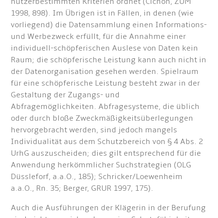
nutzerbestimmten Kriterien ordnet (Cichon, ZUM
1998, 898). Im Übrigen ist in Fällen, in denen (wie
vorliegend) die Datensammlung einen Informations-
und Werbezweck erfüllt, für die Annahme einer
individuell-schöpferischen Auslese von Daten kein
Raum; die schöpferische Leistung kann auch nicht in
der Datenorganisation gesehen werden. Spielraum
für eine schöpferische Leistung besteht zwar in der
Gestaltung der Zugangs- und
Abfragemöglichkeiten. Abfragesysteme, die üblich
oder durch bloße Zweckmäßigkeitsüberlegungen
hervorgebracht werden, sind jedoch mangels
Individualität aus dem Schutzbereich von § 4 Abs. 2
UrhG auszuscheiden; dies gilt entsprechend für die
Anwendung herkömmlicher Suchstrategien (OLG
Düssleforf, a.a.O., 185); Schricker/Loewenheim
a.a.O., Rn. 35; Berger, GRUR 1997, 175).
Auch die Ausführungen der Klägerin in der Berufung