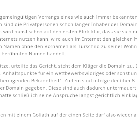
allgemeingültigen Vorrangs eines wie auch immer bekannt
en sind die Privatpersonen schon länger Inhaber der Domai
 wird meist schon auf den ersten Blick klar, dass sie sich 
nternets nutzen kann, wird auch im Internet den gleichen 
n Namen ohne den Vornamen als Türschild zu seiner Wohnu
rst berühmten Namen handelt.
, urteilte das Gericht, steht dem Kläger die Domain zu. De
nhaltspunkte für ein wettbewerbswidriges oder sonst unlau
überragenden Bekanntheit“. Zudem sind infolge der über 
der Domain gegeben. Diese sind auch dadurch untermauert
tte schließlich seine Ansprüche längst gerichtlich einkl
en mit einem Goliath auf der einen Seite darf also wieder 