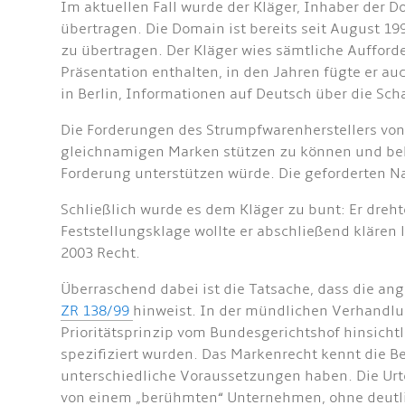
Im aktuellen Fall wurde der Kläger, Inhaber der
übertragen. Die Domain ist bereits seit August 1
zu übertragen. Der Kläger wies sämtliche Auffor
Präsentation enthalten, in den Jahren fügte er au
in Berlin, Informationen auf Deutsch über die Sc
Die Forderungen des Strumpfwarenherstellers von
gleichnamigen Marken stützen zu können und beha
Forderung unterstützen würde. Die geforderten N
Schließlich wurde es dem Kläger zu bunt: Er dre
Feststellungsklage wollte er abschließend klären 
2003 Recht.
Überraschend dabei ist die Tatsache, dass die a
ZR 138/99
hinweist. In der mündlichen Verhandlun
Prioritätsprinzip vom Bundesgerichtshof hinsicht
spezifiziert wurden. Das Markenrecht kennt die B
unterschiedliche Voraussetzungen haben. Die Urt
von einem „berühmten“ Unternehmen, ohne deutli