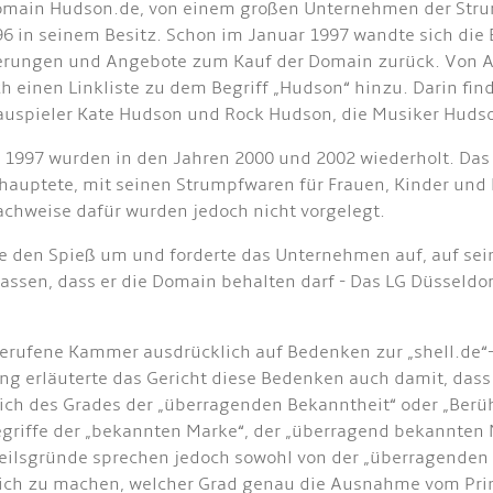
 Domain Hudson.de, von einem großen Unternehmen der Str
996 in seinem Besitz. Schon im Januar 1997 wandte sich die
derungen und Angebote zum Kauf der Domain zurück. Von A
ch einen Linkliste zu dem Begriff „Hudson“ hinzu. Darin fi
hauspieler Kate Hudson und Rock Hudson, die Musiker Huds
 1997 wurden in den Jahren 2000 und 2002 wiederholt. Das
uptete, mit seinen Strumpfwaren für Frauen, Kinder und 
achweise dafür wurden jedoch nicht vorgelegt.
hte den Spieß um und forderte das Unternehmen auf, auf se
lassen, dass er die Domain behalten darf - Das LG Düsseld
ngerufene Kammer ausdrücklich auf Bedenken zur „shell.de
g erläuterte das Gericht diese Bedenken auch damit, dass 
lich des Grades der „überragenden Bekanntheit“ oder „Berü
egriffe der „bekannten Marke“, der „überragend bekannten 
eilsgründe sprechen jedoch sowohl von der „überragenden 
ch zu machen, welcher Grad genau die Ausnahme vom Prinz