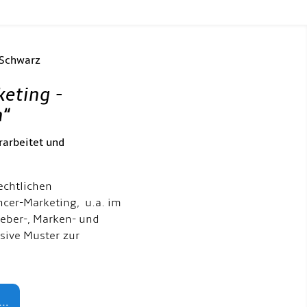
 Schwarz
keting -
h
“
rarbeitet und
echtlichen
ncer-Marketing, u.a. im
eber-, Marken- und
usive Muster zur
..