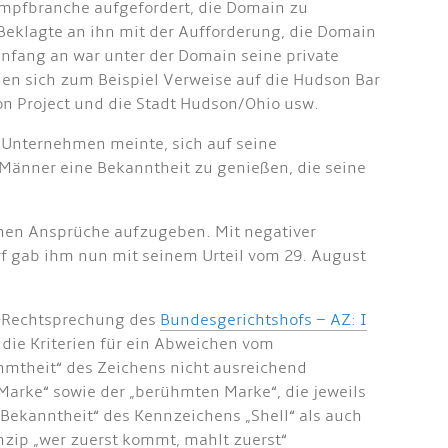
umpfbranche aufgefordert, die Domain zu
 Beklagte an ihn mit der Aufforderung, die Domain
nfang an war unter der Domain seine private
nden sich zum Beispiel Verweise auf die Hudson Bar
on Project und die Stadt Hudson/Ohio usw.
 Unternehmen meinte, sich auf seine
Männer eine Bekanntheit zu genießen, die seine
inen Ansprüche aufzugeben. Mit negativer
orf gab ihm nun mit seinem Urteil vom 29. August
“-Rechtsprechung des
Bundesgerichtshofs – AZ: I
die Kriterien für ein Abweichen vom
hmtheit“ des Zeichens nicht ausreichend
Marke“ sowie der „berühmten Marke“, die jeweils
Bekanntheit“ des Kennzeichens „Shell“ als auch
ip „wer zuerst kommt, mahlt zuerst“