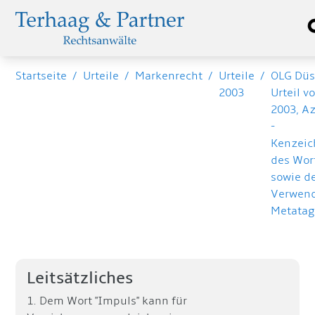
Startseite
/
Urteile
/
Markenrecht
/
Urteile
/
OLG Düs
2003
Urteil v
2003, Az
-
Kenzeic
des Wor
sowie d
Verwend
Metatag
Leitsätzliches
1. Dem Wort "Impuls" kann für