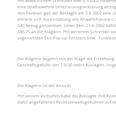
Mit anwaltlichem Schreiben vom 6.5.2002 fordert
eine strafbewehrte Unterlassungserklärung abzug
den Parteien gab der Beklagte am 3.6.2002 eine 
erklärte sich zur Erstattung des Anwaltshonorars d
GA) Bezug genommen. Unter dem 13.6.2002 zahlte d
245,75 an die Klägerin. Mit weiterem Schreiben v
sogenannten Exit-Pop-up-Fenstern bzw. -Funktion
Die Klägerin begehrt mit der Klage die Erstattung
Geschäftsgebühr von 7,5/10 nebst Auslagen, insge
Die Klägerin ist der Ansicht:
Mit seinem Verhalten habe der Beklagte ihre Ken
dafür angefallenen Rechtsanwaltsgebühren auf der