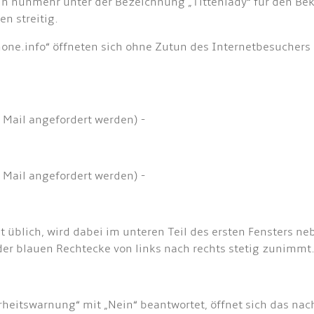
rin nunmehr unter der Bezeichnung „Tittenlady“ für den B
en streitig.
one.info“ öffneten sich ohne Zutun des Internetbesuchers
 Mail angefordert werden) -
 Mail angefordert werden) -
üblich, wird dabei im unteren Teil des ersten Fensters neb
der blauen Rechtecke von links nach rechts stetig zunimmt
rheitswarnung“ mit „Nein“ beantwortet, öffnet sich das nac