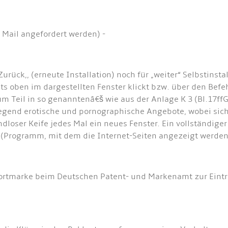
 Mail angefordert werden) -
urück,, (erneute Installation) noch für „weiter“ Selbstinsta
ts oben im dargestellten Fenster klickt bzw. über den Befeh
m Teil in so genanntenâ€š wie aus der Anlage K 3 (Bl.17ffG
gend erotische und pornographische Angebote, wobei sich 
endloser Keife jedes Mal ein neues Fenster. Ein vollständig
(Programm, mit dem die Internet-Seiten angezeigt werden
 Wortmarke beim Deutschen Patent- und Markenamt zur Eint