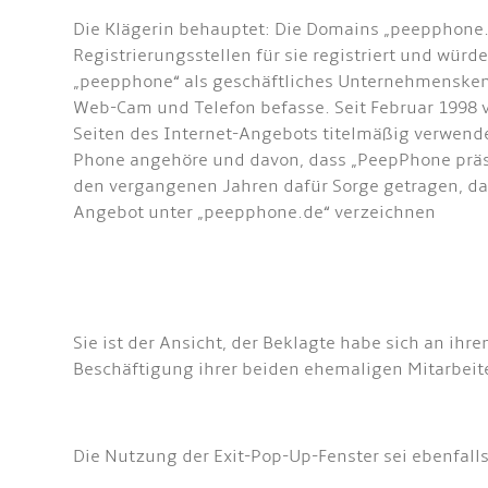
Die Klägerin behauptet: Die Domains „peepphone.
Registrierungsstellen für sie registriert und wü
„peepphone“ als geschäftliches Unternehmenskenn
Web-Cam und Telefon befasse. Seit Februar 1998 v
Seiten des Internet-Angebots titelmäßig verwende
Phone angehöre und davon, dass „PeepPhone präsen
den vergangenen Jahren dafür Sorge getragen, das
Angebot unter „peepphone.de“ verzeichnen
Sie ist der Ansicht, der Beklagte habe sich an ihre
Beschäftigung ihrer beiden ehemaligen Mitarbeite
Die Nutzung der Exit-Pop-Up-Fenster sei ebenfal