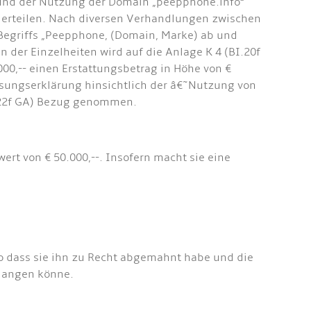
s und der Nutzung der Domain „peepphone.info“
 erteilen. Nach diversen Verhandlungen zwischen
Begriffs „Peepphone, (Domain, Marke) ab und
n der Einzelheiten wird auf die Anlage K 4 (BI.20f
00,-- einen Erstattungsbetrag in Höhe von €
assungserklärung hinsichtlich der â€˜Nutzung von
l.22f GA) Bezug genommen.
ert von € 50.000,--. Insofern macht sie eine
o dass sie ihn zu Recht abgemahnt habe und die
rlangen könne.