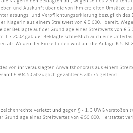
e die Klägerin den Beklagten auf, wegen seines Verhalten
eben und Auskunft über die von ihm erzielten Umsätze zu
Unterlassungs- und Verpflichtungserklärung bezüglich des 
er Klägerin aus einem Streitwert von € 5.000,--bereit. Wege
er Beklagte auf der Grundlage eines Streitwerts von € 5.0
om 1.7.2002 gab der Beklagte schließlich auch eine Unterl
en ab. Wegen der Einzelheiten wird auf die Anlage K 5, B
 des von ihr verauslagten Anwaltshonorars aus einem Streitw
samt € 804,50 abzüglich gezahlter € 245,75 geltend.
nzeichenrechte verletzt und gegen §~ 1, 3 UWG verstoßen s
 Grundlage eines Streitwertes von € 50.000,-- erstattet ve