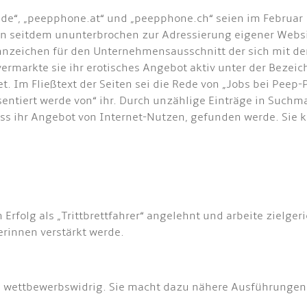
de“, „peepphone.at“ und „peepphone.ch“ seien im Februar 
rden seitdem ununterbrochen zur Adressierung eigener Websi
zeichen für den Unternehmensausschnitt der sich mit der
ermarkte sie ihr erotisches Angebot aktiv unter der Bezeic
t. Im Fließtext der Seiten sei die Rede von „Jobs bei Peep
tiert werde von“ ihr. Durch unzählige Einträge in Suchma
s ihr Angebot von Internet-Nutzen, gefunden werde. Sie k
n Erfolg als „Trittbrettfahrer“ angelehnt und arbeite zielge
rinnen verstärkt werde.
ls wettbewerbswidrig. Sie macht dazu nähere Ausführunge