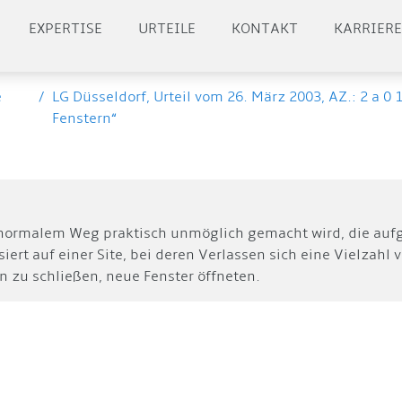
EXPERTISE
URTEILE
KONTAKT
KARRIER
e
/
LG Düsseldorf, Urteil vom 26. März 2003, AZ.: 2 a 0
Fenstern“
normalem Weg praktisch unmöglich gemacht wird, die aufg
iert auf einer Site, bei deren Verlassen sich eine Vielzahl
n zu schließen, neue Fenster öffneten.