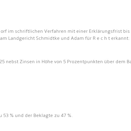
orf im schriftlichen Verfahren mit einer Erklärungsfrist bi
 am Landgericht Schmidtke und Adam für R e c h t erkannt:
60,25 nebst Zinsen in Höhe von 5 Prozentpunkten über dem B
zu 53 % und der Beklagte zu 47 %.