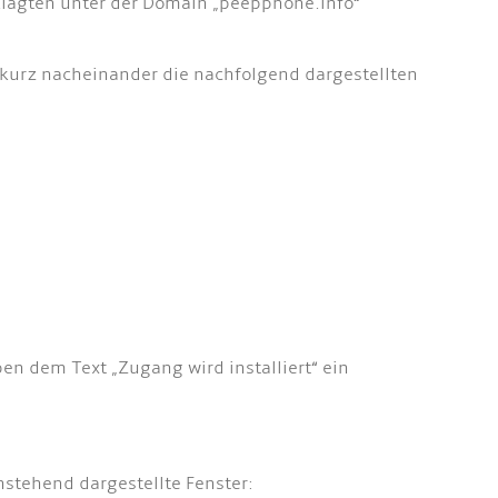
eklagten unter der Domain „peepphone.info“
 kurz nacheinander die nachfolgend dargestellten
en dem Text „Zugang wird installiert“ ein
.
hstehend dargestellte Fenster: