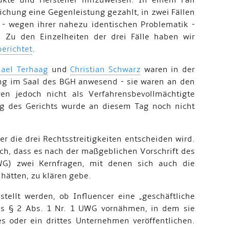
kte und Hersteller hinzuweisen. In einem Fall
lichung eine Gegenleistung gezahlt, in zwei Fällen
n - wegen ihrer nahezu identischen Problematik -
 Zu den Einzelheiten der drei Fälle haben wir
berichtet
.
ael Terhaag
und
Christian Schwarz
waren in der
g im Saal des BGH anwesend - sie waren an den
ren jedoch nicht als Verfahrensbevollmächtigte
ng des Gerichts wurde an diesem Tag noch nicht
er die drei Rechtsstreitigkeiten entscheiden wird.
ch, dass es nach der maßgeblichen Vorschrift des
) zwei Kernfragen, mit denen sich auch die
 hätten, zu klären gebe.
tellt werden, ob Influencer eine „geschäftliche
s § 2 Abs. 1 Nr. 1 UWG vornähmen, in dem sie
s oder ein drittes Unternehmen veröffentlichen.