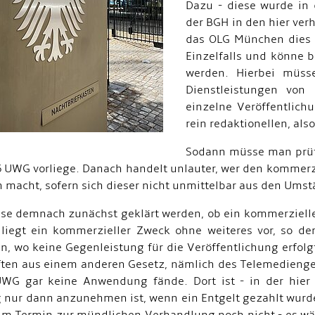
Dazu - diese wurde in 
der BGH in den hier ver
das OLG München dies ve
Einzelfalls und könne b
werden. Hierbei müs
Dienstleistungen von 
einzelne Veröffentlich
rein redaktionellen, al
Sodann müsse man prüfe
6 UWG vorliege. Danach handelt unlauter, wer den kommerz
h macht, sofern sich dieser nicht unmittelbar aus den Ums
se demnach zunächst geklärt werden, ob ein kommerzieller 
 liegt ein kommerzieller Zweck ohne weiteres vor, so de
en, wo keine Gegenleistung für die Veröffentlichung erfolg
ften aus einem anderen Gesetz, nämlich des Telemedienge
WG gar keine Anwendung fände. Dort ist - in der hier
nur dann anzunehmen ist, wenn ein Entgelt gezahlt wurde