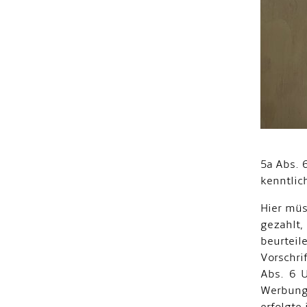
5a Abs. 
kenntlic
Hier müs
gezahlt,
beurteil
Vorschri
Abs. 6 U
Werbung 