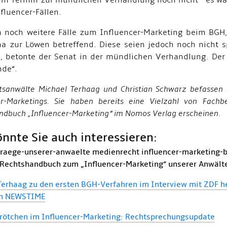
 im Termin zur mündlichen Verhandlung noch nicht - es 
nfluencer-Fällen.
n noch weitere Fälle zum Influencer-Marketing beim BGH
a zur Löwen betreffend. Diese seien jedoch noch nicht s
, betonte der Senat in der mündlichen Verhandlung. Der
nde“.
tsanwälte Michael Terhaag und Christian Schwarz befassen 
er-Marketings. Sie haben bereits eine Vielzahl von Fach
ndbuch „Influencer-Marketing“ im Nomos Verlag erscheinen.
nnte Sie auch interessieren:
itraege-unserer-anwaelte medienrecht influencer-marketing-
Rechtshandbuch zum „Influencer-Marketing“ unserer Anwält
Terhaag zu den ersten BGH-Verfahren im Interview mit ZDF he
en NEWSTIME
Brötchen im Influencer-Marketing: Rechtsprechungsupdate