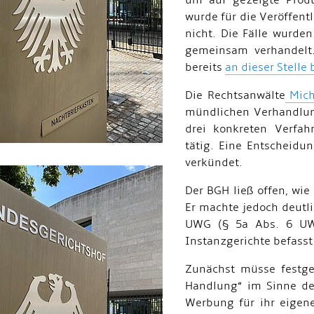
um auf gezeigte Produ
wurde für die Veröffent
nicht. Die Fälle wurde
gemeinsam verhandelt.
bereits
an dieser Stelle 
Die Rechtsanwälte
Mich
mündlichen Verhandlun
drei konkreten Verfah
tätig. Eine Entscheidu
verkündet.
Der BGH ließ offen, wie 
Er machte jedoch deutli
UWG (§ 5a Abs. 6 UWG
Instanzgerichte befasst
Zunächst müsse festges
Handlung“ im Sinne de
Werbung für ihr eigene