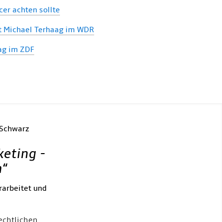
er achten sollte
lt Michael Terhaag im WDR
ag im ZDF
 Schwarz
keting -
h
“
rarbeitet und
echtlichen