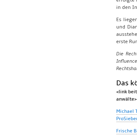
erfolgte
in den I
Es liege
und Dian
ausstehe
erste Ru
Die Rech
Influenc
Rechtsha
Das kö
<link be
anwälte>
Michael 
ProSieb
Frische 