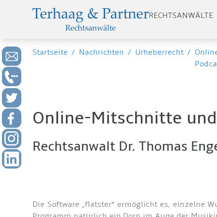
RECHTSANWÄLTE
Startseite
/
Nachrichten
/
Urheberrecht
/
Onlin
Podca
Online-Mitschnitte und
Rechtsanwalt Dr. Thomas Enge
Die Software „flatster“ ermöglicht es, einzelne
Programm natürlich ein Dorn im Auge der Musikin