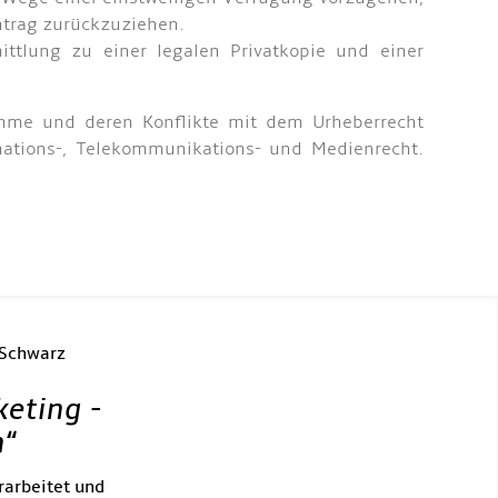
Antrag zurückzuziehen.
ttlung zu einer legalen Privatkopie und einer
amme und deren Konflikte mit dem Urheberrecht
mations-, Telekommunikations- und Medienrecht.
 Schwarz
keting -
h
“
rarbeitet und