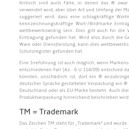
Kritisch sind auch Fälle, in denen das ® zwa
verwendet wird, aber über Art und Umfang der Ma
suggeriert wird, dass eine schlagkräftige Wor
kennzeichnungskräftige Wort-/Bildmarke Eintra
wettbewerbswidrig sein. Dies gilt auch für d
Eintragung gefunden hat. Wird also durch die G
Ware oder Dienstleistung, kann dies wettbewerbs
Schutzregister gefunden hat.
Eine Irreführung ist auch möglich, wenn Markens
entschiedenen Fall (Az.: 6 U 114/09) entschied d
konnten, unschädlich ist, dort ein ® anzubring
deutscher Sprache gestalteten Verpackung ein ® 
Deutschland oder als EU-Marke besteht. Auch die
Produktverpackung hinreichend beschrieben wird,
TM = Trademark
Das Zeichen TM steht für „Trademark“ und wurde f