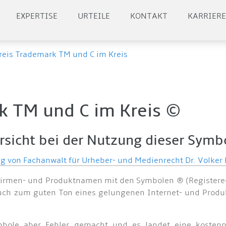
EXPERTISE
URTEILE
KONTAKT
KARRIER
reis Trademark TM und C im Kreis
k TM und C im Kreis ©
rsicht bei der Nutzung dieser Symb
rag von Fachanwalt für Urheber- und Medienrecht Dr. Volker
 Firmen- und Produktnamen mit den Symbolen ® (Registered
 auch zum guten Ton eines gelungenen Internet- und Produk
bole aber Fehler gemacht und es landet eine kostenp