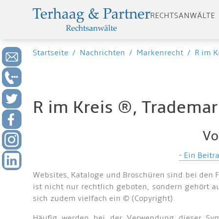
RECHTSANWÄLTE
Startseite
/
Nachrichten
/
Markenrecht
/
R im K
R im Kreis ®, Trademar
Vo
- Ein Beit
Websites, Kataloge und Broschüren sind bei den
ist nicht nur rechtlich geboten, sondern gehört
sich zudem vielfach ein © (Copyright).
Häufig werden bei der Verwendung dieser Sym