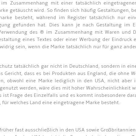
r im Zusammenhang mit einer tatsächlich eingetragen
rke getäuscht wird. So finden sich häufig Gestaltungen, b
tmarke besteht, während im Register tatsächlich nur ei
gung gefunden hat. Dies kann je nach Gestaltung im Ei
ie Verwendung des ® im Zusammenhang mit Waren und Die
estaltung eines Textes oder einer Werbung der Eindruck 
widrig sein, wenn die Marke tatsächlich nur für ganz ande
chutz tatsächlich gar nicht in Deutschland, sondern in e
as Gericht, dass es bei Produkten aus England, die ohne 
en, obwohl eine Marke lediglich in den USA, nicht aber
genutzt werden, wäre dies mit hoher Wahrscheinlichkeit w
s ist Frage des Einzelfalls und es kommt insbesondere da
 für welches Land eine eingetragene Marke besteht.
rüher fast ausschließlich in den USA sowie Großbritannien