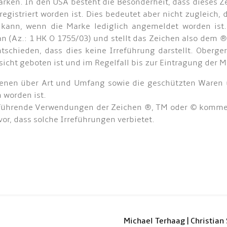
en. In den USA besteht die Besonderheit, dass dieses Z
registriert worden ist. Dies bedeutet aber nicht zugleic
kann, wenn die Marke lediglich angemeldet worden ist.
 (Az.: 1 HK O 1755/03) und stellt das Zeichen also dem ®
ntschieden, dass dies keine Irreführung darstellt. Oberg
icht geboten ist und im Regelfall bis zur Eintragung der M
 denen über Art und Umfang sowie die geschützten Waren u
 worden ist.
führende Verwendungen der Zeichen ®, TM oder © kommen h
r, dass solche Irreführungen verbietet.
Michael Terhaag | Christian