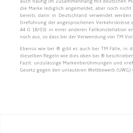
auch häufig im Zusammenhang mit deutschen Mark
die Marke lediglich angemeldet, aber noch nicht 
bereits dann in Deutschland verwendet werden 
Irreführung der angesprochenen Verkehrskreise an
44 O 18/03) in einer anderen Fallkonstellation e
noch aus, so dass bei der Verwendung von TM Vors
Ebenso wie bei ® gibt es auch bei TM Fälle, in
dieselben Regeln wie dies oben bei ® beschrieben
Fazit: unzulässige Markenberühmungen und irre
Gesetz gegen den unlauteren Wettbewerb (UWG) vo