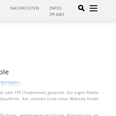
E
NACHRICHTEN
INFOS
IM ABO
ole
 Herrmann -
) oder TM (Trademark) gespickt. Die eigen Marke
tauftritts. Am unteren Ende einer Website findet
flichtige wettbewerbsrechtliche Abmahnung im