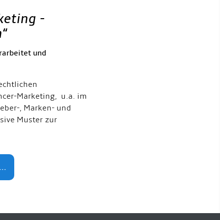
keting -
h
“
rarbeitet und
echtlichen
ncer-Marketing, u.a. im
eber-, Marken- und
usive Muster zur
..