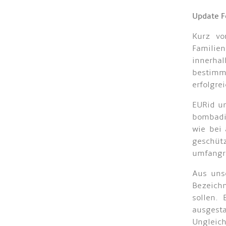
Update F
Kurz vo
Familie
innerhal
bestimm
erfolgre
EURid u
bombadie
wie bei
geschütz
umfangre
Aus unse
Bezeich
sollen.
ausgesta
Ungleich