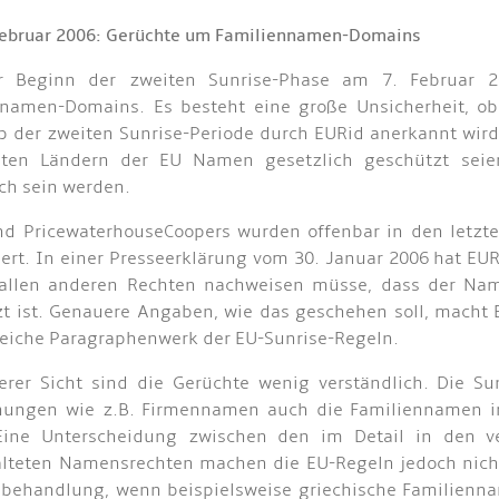
ebruar 2006: Gerüchte um Familiennamen-Domains
r Beginn der zweiten Sunrise-Phase am 7. Februar 2
nnamen-Domains. Es besteht eine große Unsicherheit, ob
b der zweiten Sunrise-Periode durch EURid anerkannt wird
ten Ländern der EU Namen gesetzlich geschützt sei
ich sein werden.
nd PricewaterhouseCoopers wurden offenbar in den letz
rt. In einer Presseerklärung vom 30. Januar 2006 hat EURid
 allen anderen Rechten nachweisen müsse, dass der Name
t ist. Genauere Angaben, wie das geschehen soll, macht E
iche Paragraphenwerk der EU-Sunrise-Regeln.
rer Sicht sind die Gerüchte wenig verständlich. Die Su
nungen wie z.B. Firmennamen auch die Familiennamen 
 Eine Unterscheidung zwischen den im Detail in den v
lteten Namensrechten machen die EU-Regeln jedoch nicht
behandlung, wenn beispielsweise griechische Familienna