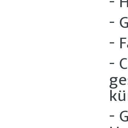
- 
- 
- 
- 
ge
kü
- 