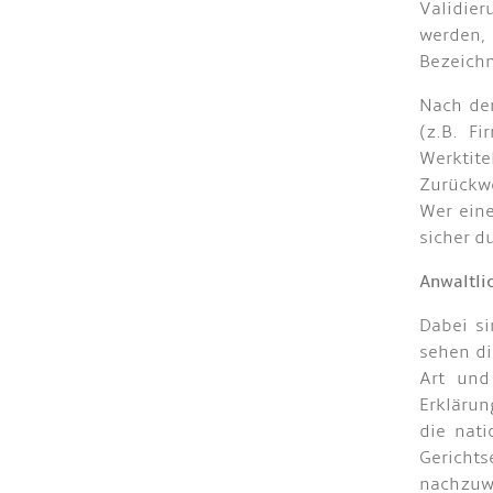
Validie
werden,
Bezeichn
Nach den
(z.B. F
Werktit
Zurückwe
Wer eine
sicher d
Anwaltli
Dabei si
sehen di
Art und
Erklärun
die nat
Gericht
nachzuw