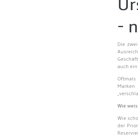
Ur
- 
Die zwei
Ausreic
Geschäf
auch ein
Oftmals
Marken 
„verschl
Wie weis
Wie scho
der Prio
Reservi