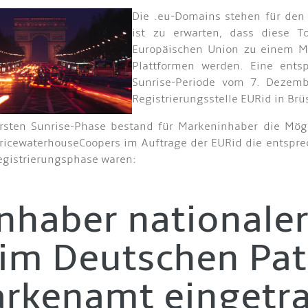
Die .eu-Domains stehen für den
ist zu erwarten, dass diese T
Europäischen Union zu einem Ma
Plattformen werden. Eine ents
Sunrise-Periode vom 7. Dezemb
Registrierungsstelle EURid in Br
rsten Sunrise-Phase bestand für Markeninhaber die Mögl
icewaterhouseCoopers im Auftrage der EURid die entsprec
egistrierungsphase waren:
Inhaber nationaler
im Deutschen Pat
rkenamt eingetr