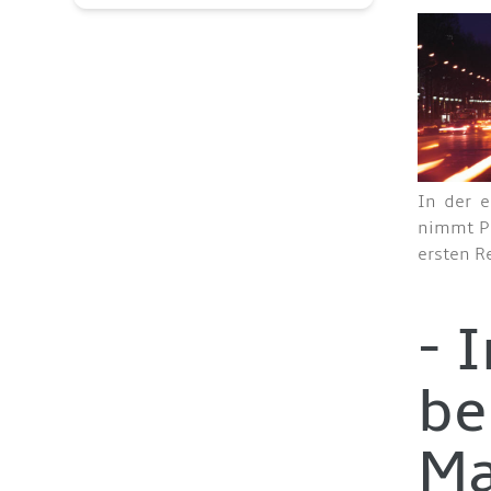
In der e
nimmt Pr
ersten R
- 
be
Ma