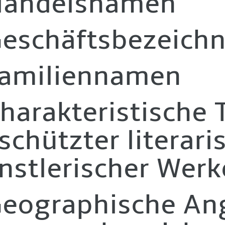
Handelsnamen
Geschäftsbezeich
Familiennamen
Charakteristische T
schützter literari
nstlerischer Werk
Geographische An