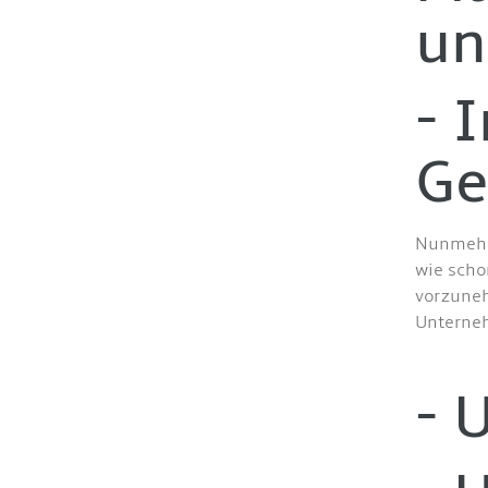
un
- 
Ge
Nunmehr 
wie scho
vorzune
Unterneh
- 