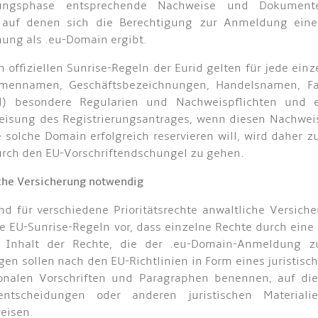
rungsphase entsprechende Nachweise und Dokumente
 auf denen sich die Berechtigung zur Anmeldung ein
ung als .eu-Domain ergibt.
 offiziellen Sunrise-Regeln der Eurid gelten für jede einz
irmennamen, Geschäftsbezeichnungen, Handelsnamen, F
el) besondere Regularien und Nachweispflichten und 
isung des Registrierungsantrages, wenn diesen Nachweis
 solche Domain erfolgreich reservieren will, wird daher 
urch den EU-Vorschriftendschungel zu gehen.
che Versicherung notwendig
nd für verschiedene Prioritätsrechte anwaltliche Versi
e EU-Sunrise-Regeln vor, dass einzelne Rechte durch eine
 Inhalt der Rechte, die der .eu-Domain-Anmeldung zug
gen sollen nach den EU-Richtlinien in Form eines juristi
ionalen Vorschriften und Paragraphen benennen, auf di
sentscheidungen oder anderen juristischen Material
eisen.