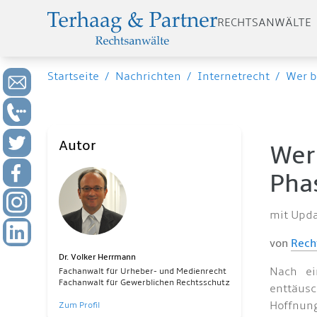
RECHTSANWÄLTE
Startseite
/
Nachrichten
/
Internetrecht
/
Wer b
Autor
Wer
Phas
mit Upd
von
Rech
Dr. Volker Herrmann
Nach ei
Fachanwalt für Urheber- und Medienrecht
Fachanwalt für Gewerblichen Rechtsschutz
enttäus
Hoffnun
Zum Profil