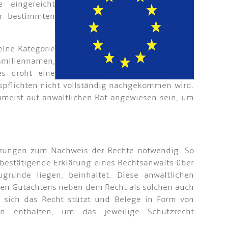
 eingereicht
er bestimmten
elne Kategorie
amiliennamen,
es droht eine
pflichten nicht vollständig nachgekommen wird.
zumeist auf anwaltlichen Rat angewiesen sein, um
cherungen zum Nachweis der Rechte notwendig. So
 bestätigende Erklärung eines Rechtsanwalts über
runde liegen, beinhaltet. Diese anwaltlichen
schen Gutachtens neben dem Recht als solchen auch
e sich das Recht stützt und Belege in Form von
ien enthalten, um das jeweilige Schutzrecht