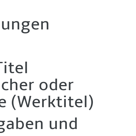
nungen
itel
scher oder
e (Werktitel)
gaben und