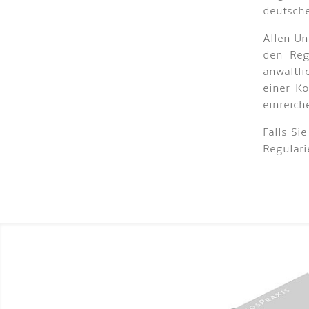
deutsch
Allen Un
den Reg
anwaltl
einer Ko
einreich
Falls Si
Regulari