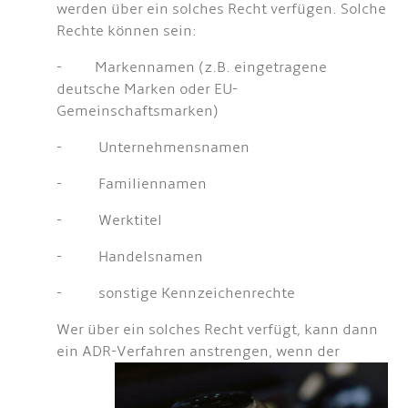
werden über ein solches Recht verfügen. Solche
Rechte können sein:
- Markennamen (z.B. eingetragene
deutsche Marken oder EU-
Gemeinschaftsmarken)
- Unternehmensnamen
- Familiennamen
- Werktitel
- Handelsnamen
- sonstige Kennzeichenrechte
Wer über ein solches Recht verfügt, kann dann
ein ADR-Verfahren anstrengen,
wenn der