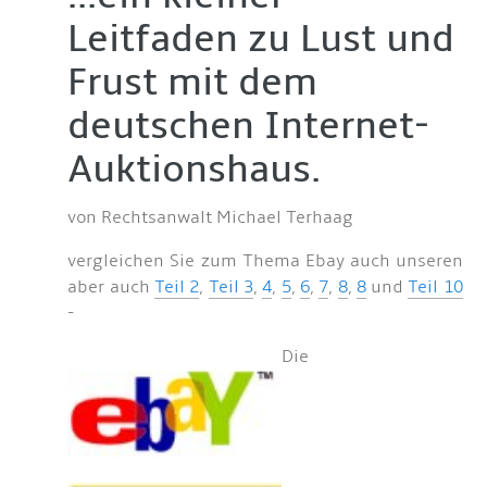
Leitfaden zu Lust und
Frust mit dem
deutschen Internet-
Auktionshaus.
von Rechtsanwalt Michael Terhaag
vergleichen Sie zum Thema Ebay auch unseren
aber auch
Teil 2
,
Teil 3
,
4
,
5
,
6
,
7
,
8
,
8
und
Teil 10
-
Die