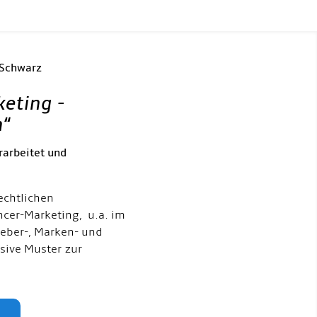
 Schwarz
keting -
h
“
rarbeitet und
echtlichen
ncer-Marketing, u.a. im
eber-, Marken- und
usive Muster zur