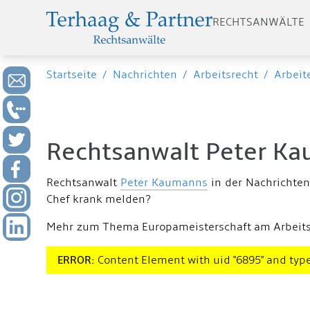
RECHTSANWÄLTE
Startseite
/
Nachrichten
/
Arbeitsrecht
/
Arbeit
Rechtsanwalt Peter Ka
Rechtsanwalt
Peter Kaumanns
in der Nachrichten
Chef krank melden?
Mehr zum Thema Europameisterschaft am Arbeitsp
ERROR:
Content Element with uid "6895" and type