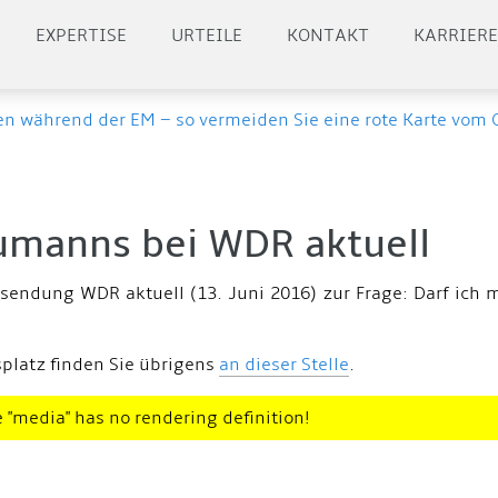
EXPERTISE
URTEILE
KONTAKT
KARRIER
en während der EM – so vermeiden Sie eine rote Karte vom 
umanns bei WDR aktuell
sendung WDR aktuell (13. Juni 2016) zur Frage: Darf ich
latz finden Sie übrigens
an dieser Stelle
.
 "media" has no rendering definition!